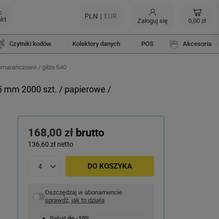
c
PLN
EUR
akt
Zaloguj się
0,00 zł
Czytniki kodów
Kolektory danych
POS
Akcesoria
omarańczowe / gilza fi40
5 mm 2000 szt. / papierowe /
168,00 zł
brutto
136,60 zł
netto
DO KOSZYKA
Oszczędzaj w abonamencie
sprawdź, jak to działa
Rabat
do -10%