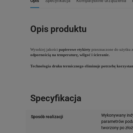
Opis
Specyfikacja
Kompatybilne urządzenia
Opis produktu
Wysokiej jakości
papierowe etykiety
przeznaczone do użytku z
odpornością na temperaturę, wilgoć i ścieranie.
Technologia druku termicznego eliminuje potrzebę korzystani
Specyfikacja
Wykonywany indy
Sposób realizacji
parametrów podan
tworzony po zło