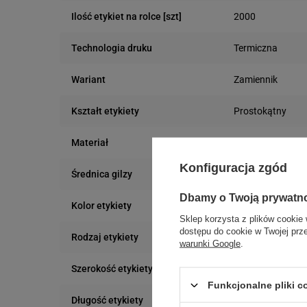
2000
Ilość etykiet na rolce [szt]
Termiczna
Technologia druku
Zamiennik
Wariant
Prostokątny
Kształt etykiety
Papier
Materiał
Konfiguracja zgód
40 mm
Średnica gilzy
Dbamy o Twoją prywatn
Pomarańczowy
Kolor etykiety
Sklep korzysta z plików cookie 
dostępu do cookie w Twojej prz
Uniwersalna
Rodzaj etykiety
warunki Google
.
50 mm
Szerokość etykiety
Funkcjonalne pliki 
20 mm
Długość etykiety