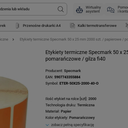
Wirtualny
Pomo
asystent
i kont
arek
Przenośne drukarki A4
Kalki termotransferowe
iczne
Etykiety termiczne Specmark 50 x 25 mm 2000 szt. / papierowe / p
Etykiety termiczne Specmark 50 x 2
pomarańczowe / gilza fi40
Producent
Specmark
EAN
5907743355884
Symbol
ETER-50X25-2000-40-O
Ilość etykiet na rolce [szt]
2000
Technologia druku
Termiczna
Materiał
Papier
Kolor etykiety
Pomarańczowy
zobacz pełną specyfikację