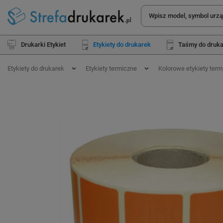
Drukarki Etykiet
Etykiety do drukarek
Taśmy do druk
Etykiety do drukarek
Etykiety termiczne
Kolorowe etykiety term