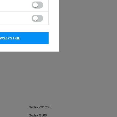
WSZYSTKIE
Godex ZX1200i
Godex G500