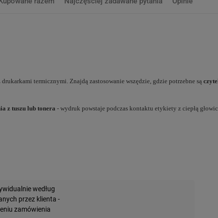
Kupowane razem
Najczęściej zadawane pytania
Opinie
 drukarkami termicznymi. Znajdą zastosowanie wszędzie, gdzie potrzebne są
czyte
a z tuszu lub tonera
- wydruk powstaje podczas kontaktu etykiety z ciepłą głowic
widualnie według
ych przez klienta -
żeniu zamówienia