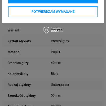
Termiczna
Technologia druku
POTWIERDZAM WYMAGANE
Zastosowanie
Wewnątrz
etykiety
Oryginał
Wariant
Prostokątny
Kształt etykiety
Papier
Materiał
40 mm
Średnica gilzy
Biały
Kolor etykiety
Uniwersalna
Rodzaj etykiety
50 mm
Szerokość etykiety