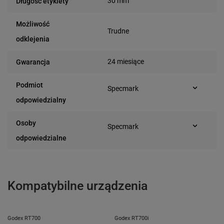
30 mm
Długość etykiety
Możliwość
Trudne
odklejenia
24 miesiące
Gwarancja
Podmiot
Specmark
Bielska 210
odpowiedzialny
43-400 Cieszyn (Polska)
telefon: 730811399
Osoby
Specmark
e-mail: gspr@ptmb.pl
Bielska 210
odpowiedzialne
43-400 Cieszyn (Polska)
telefon: 730811399
e-mail: gspr@ptmb.pl
Kompatybilne urządzenia
Godex RT700
Godex RT700i