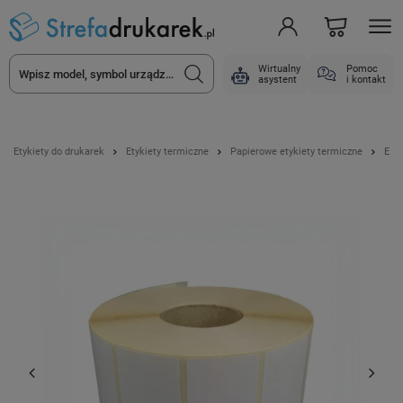
Wirtualny
Pomoc
asystent
i kontakt
Etykiety do drukarek
Etykiety termiczne
Papierowe etykiety termiczne
Etyk