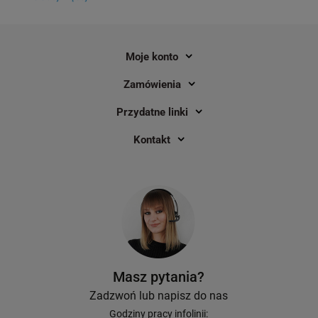
Moje konto
Zamówienia
Przydatne linki
Kontakt
Drukarka etykiet Zebra ZD220D 203
Etykiety kurierskie S
dpi / do 104 mm / PC / Mac / USB
mm x 150 mm 500 szt
perforacją / termiczne
mocny klej
7
899,00 zł
15,90 zł
DO KOSZYKA
Masz pytania?
Zadzwoń lub napisz do nas
Godziny pracy infolinii: