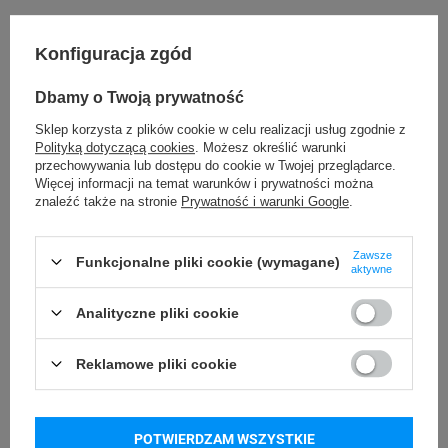
Konfiguracja zgód
Przechowywanie rolki
Temperatura pracy
Dbamy o Twoją prywatność
24 miesiące
od -5°C do 40°C
Sklep korzysta z plików cookie w celu realizacji usług zgodnie z
Polityką dotyczącą cookies
. Możesz określić warunki
Temperatura
Wilgotność
przechowywania lub dostępu do cookie w Twojej przeglądarce.
przechowywania
przechowywania
Więcej informacji na temat warunków i prywatności można
znaleźć także na stronie
Prywatność i warunki Google
.
od -5°C do 40°C
od 40°C do 60°C
Zawsze
Funkcjonalne pliki cookie (wymagane)
aktywne
Specyfikacja
Analityczne pliki cookie
Reklamowe pliki cookie
Ilość etykiet na
400
rolce [szt]
POTWIERDZAM WSZYSTKIE