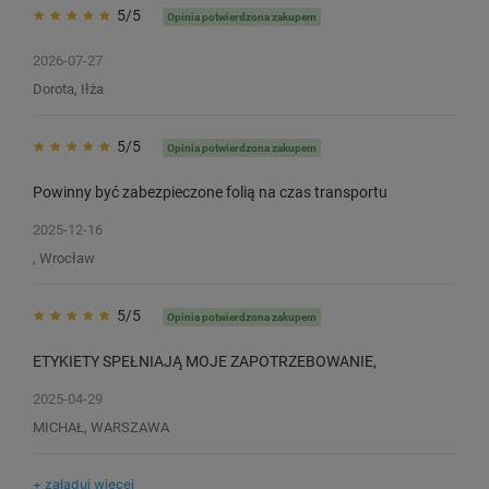
5/5
Opinia potwierdzona zakupem
2026-07-27
Dorota, Iłża
5/5
Opinia potwierdzona zakupem
Powinny być zabezpieczone folią na czas transportu
2025-12-16
, Wrocław
5/5
Opinia potwierdzona zakupem
ETYKIETY SPEŁNIAJĄ MOJE ZAPOTRZEBOWANIE,
2025-04-29
MICHAŁ, WARSZAWA
+ załaduj więcej