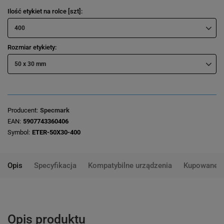
Ilość etykiet na rolce [szt]
400
Rozmiar etykiety
50 x 30 mm
Producent
Specmark
EAN
5907743360406
Symbol
ETER-50X30-400
Opis
Specyfikacja
Kompatybilne urządzenia
Kupowane 
Opis produktu