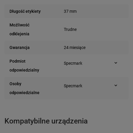
37 mm
Długość etykiety
Możliwość
Trudne
odklejenia
24 miesiące
Gwarancja
Podmiot
Specmark
Bielska 210
odpowiedzialny
43-400 Cieszyn (Polska)
telefon: 730811399
Osoby
Specmark
e-mail: gspr@ptmb.pl
Bielska 210
odpowiedzialne
43-400 Cieszyn (Polska)
telefon: 730811399
e-mail: gspr@ptmb.pl
Kompatybilne urządzenia