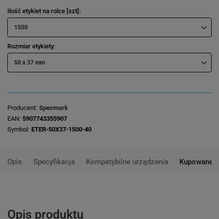
Ilość etykiet na rolce [szt]
1500
Rozmiar etykiety
50 x 37 mm
Producent
Specmark
EAN
5907743355907
Symbol
ETER-50X37-1500-40
Opis
Specyfikacja
Kompatybilne urządzenia
Kupowane 
Opis produktu