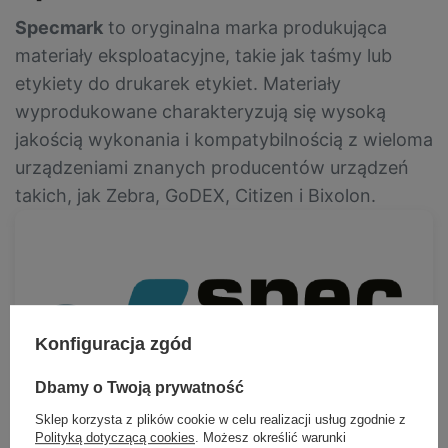
Specmark
to oryginalna marka produkująca
materiały eksploatacyjne, takie jak taśmy lub
etykiety do drukarek etykiet. Materiały
wyprodukowane charakteryzują się wysoką
jakością wykonania i kompatybilnością z wieloma
urządzeniami znanych producentów urządzeń
takich, jak Zebra, GoDEX, Citizen i Bixolon.
Konfiguracja zgód
Dbamy o Twoją prywatność
Sklep korzysta z plików cookie w celu realizacji usług zgodnie z
Polityką dotyczącą cookies
. Możesz określić warunki