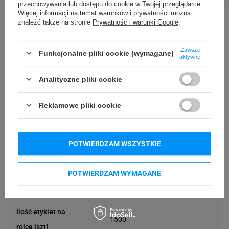
przechowywania lub dostępu do cookie w Twojej przeglądarce.
Więcej informacji na temat warunków i prywatności można
znaleźć także na stronie
Prywatność i warunki Google
.
Zawsze
Funkcjonalne pliki cookie (wymagane)
Przechowywanie rolki
Temperatura pracy
aktywne
24 miesiące
od -5°C do 40°C
Analityczne pliki cookie
Temperatura
Wilgotność
Reklamowe pliki cookie
przechowywania
przechowywania
od -5°C do 40°C
od 40°C do 60°C
POTWIERDZAM WSZYSTKIE
POTWIERDZAM WYMAGANE
Specyfikacja
Ilość etykiet na
1500
rolce [szt]