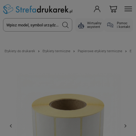
Wirtualny
Pomoc
asystent
i kontakt
Etykiety do drukarek
Etykiety termiczne
Papierowe etykiety termiczne
Etyk