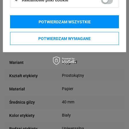
Reklamowe pliki cookie
Ilość etykiet na
500
rolce [szt]
POTWIERDZAM WSZYSTKIE
Termiczna
Technologia druku
POTWIERDZAM WYMAGANE
Zastosowanie
Wewnątrz
etykiety
Oryginał
Wariant
Prostokątny
Kształt etykiety
Papier
Materiał
40 mm
Średnica gilzy
Biały
Kolor etykiety
Uniwersalna
Rodzaj etykiety