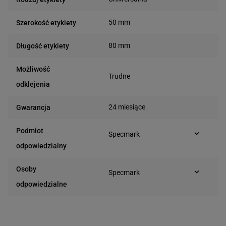
50 mm
Szerokość etykiety
80 mm
Długość etykiety
Możliwość
Trudne
odklejenia
24 miesiące
Gwarancja
Podmiot
Specmark
Bielska 210
odpowiedzialny
43-400 Cieszyn (Polska)
telefon: 730811399
Osoby
Specmark
e-mail: gspr@ptmb.pl
Bielska 210
odpowiedzialne
43-400 Cieszyn (Polska)
telefon: 730811399
e-mail: gspr@ptmb.pl