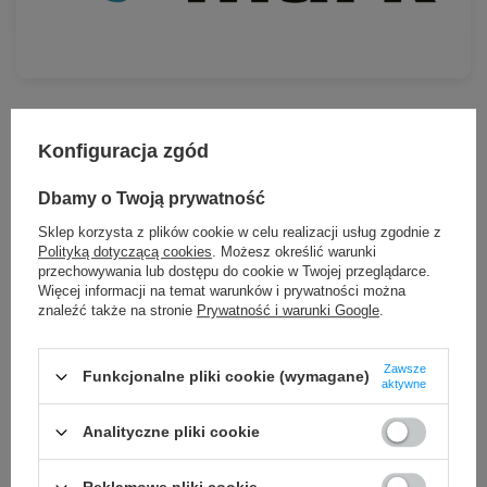
Konfiguracja zgód
Przechowywanie rolki
Temperatura pracy
Dbamy o Twoją prywatność
24 miesiące
od -5°C do 40°C
Sklep korzysta z plików cookie w celu realizacji usług zgodnie z
Polityką dotyczącą cookies
. Możesz określić warunki
Temperatura
Wilgotność
przechowywania lub dostępu do cookie w Twojej przeglądarce.
przechowywania
przechowywania
Więcej informacji na temat warunków i prywatności można
znaleźć także na stronie
Prywatność i warunki Google
.
od -5°C do 40°C
od 40°C do 60°C
Zawsze
Funkcjonalne pliki cookie (wymagane)
aktywne
Analityczne pliki cookie
Specyfikacja