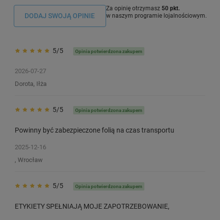
Za opinię otrzymasz
50 pkt.
DODAJ SWOJĄ OPINIE
w naszym programie lojalnościowym.
5/5
Opinia potwierdzona zakupem
2026-07-27
Dorota, Iłża
5/5
Opinia potwierdzona zakupem
Powinny być zabezpieczone folią na czas transportu
2025-12-16
, Wrocław
5/5
Opinia potwierdzona zakupem
ETYKIETY SPEŁNIAJĄ MOJE ZAPOTRZEBOWANIE,