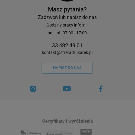
3
Masz pytania?
245,00 zł
10,00 zł
Zadzwoń lub napisz do nas
DO KOSZYKA
Godziny pracy infolinii:
pn. - pt. 07:00 - 17:00
33 482 49 01
kontakt@strefadrukarek.pl
NAPISZ DO NAS
Certyfikaty i wyróżnienia