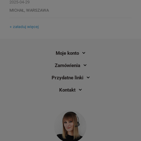
2025-04-29
MICHAŁ, WARSZAWA
+ załaduj więcej
Moje konto
Zamówienia
Przydatne linki
Kontakt
Kalka barwiąca Specmark 110 mm x
Losowy marker Sharp
300 m / żywiczna / termotransferowa
/ gilza 1"