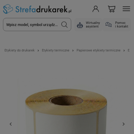
Wirtualny
Pomoc
asystent
i kontakt
Etykiety do drukarek
Etykiety termiczne
Papierowe etykiety termiczne
Etyk