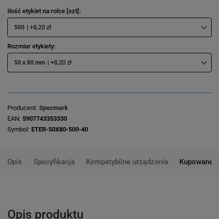
Ilość etykiet na rolce [szt]
| +8,20 zł
500
Rozmiar etykiety
| +8,20 zł
50 x 80 mm
Producent
Specmark
EAN
5907743353330
Symbol
ETER-50X80-500-40
Opis
Specyfikacja
Kompatybilne urządzenia
Kupowane 
Opis produktu