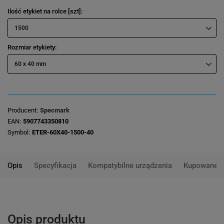
Ilość etykiet na rolce [szt]
1500
Rozmiar etykiety
60 x 40 mm
Producent
Specmark
EAN
5907743350810
Symbol
ETER-60X40-1500-40
Opis
Specyfikacja
Kompatybilne urządzenia
Kupowane 
Opis produktu