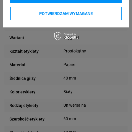
Termiczna
Technologia druku
POTWIERDZAM WYMAGANE
Zastosowanie
Wewnątrz
etykiety
Oryginał
Wariant
Prostokątny
Kształt etykiety
Papier
Materiał
40 mm
Średnica gilzy
Biały
Kolor etykiety
Uniwersalna
Rodzaj etykiety
60 mm
Szerokość etykiety