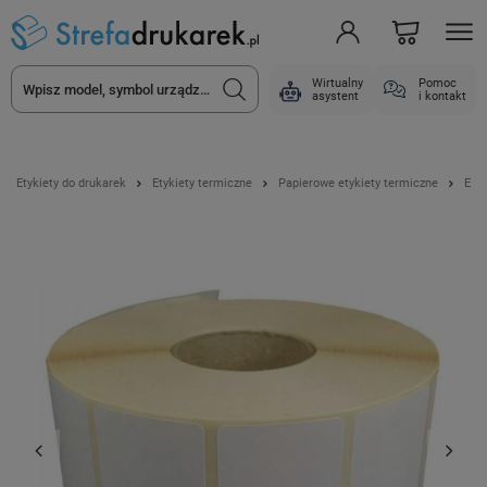
Wirtualny
Pomoc
asystent
i kontakt
Etykiety do drukarek
Etykiety termiczne
Papierowe etykiety termiczne
Etyk