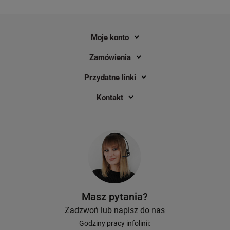
Moje konto
Zamówienia
Przydatne linki
Kontakt
Drukarka etykiet Zebra ZD220D 203
Drukarka etykiet Zeb
dpi / do 104 mm / PC / Mac / USB
termotransferowa 203 
mm / PC / Mac / USB 
3
899,00 zł
1 289,00 zł
DO KOSZYKA
Masz pytania?
Zadzwoń lub napisz do nas
Godziny pracy infolinii: