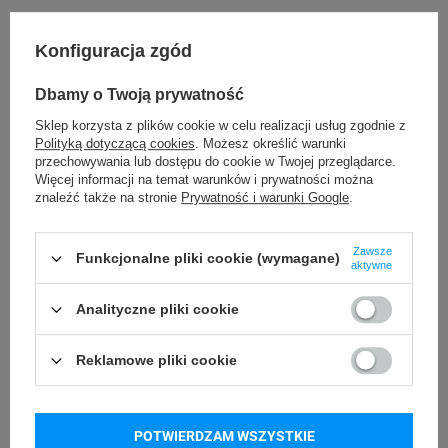
Konfiguracja zgód
Przechowywanie rolki
Temperatura pracy
Dbamy o Twoją prywatność
24 miesiące
od -5°C do 40°C
Sklep korzysta z plików cookie w celu realizacji usług zgodnie z
Polityką dotyczącą cookies
. Możesz określić warunki
Temperatura
Wilgotność
przechowywania lub dostępu do cookie w Twojej przeglądarce.
przechowywania
przechowywania
Więcej informacji na temat warunków i prywatności można
znaleźć także na stronie
Prywatność i warunki Google
.
od -5°C do 40°C
od 40°C do 60°C
Zawsze
Funkcjonalne pliki cookie (wymagane)
aktywne
Analityczne pliki cookie
Specyfikacja
Reklamowe pliki cookie
Ilość etykiet na
1500
rolce [szt]
POTWIERDZAM WSZYSTKIE