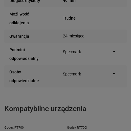
40 mm
Długość etykiety
Możliwość
Trudne
odklejenia
24 miesiące
Gwarancja
Podmiot
Specmark
Bielska 210
odpowiedzialny
43-400 Cieszyn (Polska)
telefon: 730811399
Osoby
Specmark
e-mail: gspr@ptmb.pl
Bielska 210
odpowiedzialne
43-400 Cieszyn (Polska)
telefon: 730811399
e-mail: gspr@ptmb.pl
Kompatybilne urządzenia
Godex RT700
Godex RT700i