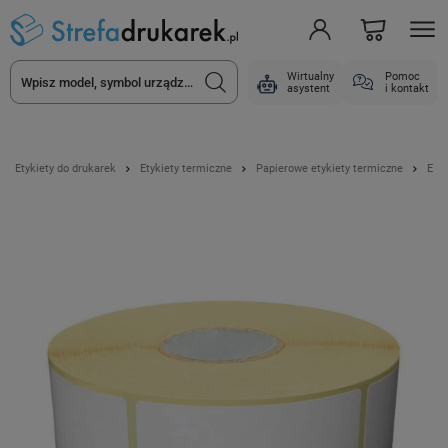
Wirtualny
Pomoc
asystent
i kontakt
Etykiety do drukarek
Etykiety termiczne
Papierowe etykiety termiczne
Etyk