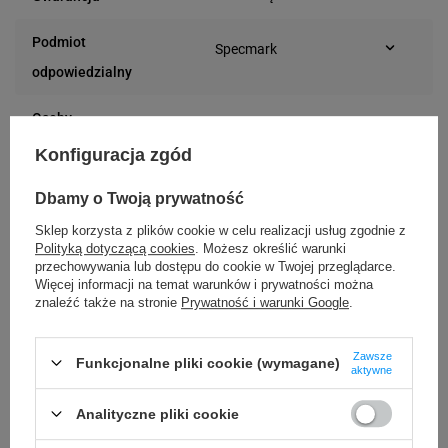
Podmiot
Specmark
Bielska 210
odpowiedzialny
43-400 Cieszyn (Polska)
telefon: 730811399
Osoby
Specmark
e-mail: gspr@ptmb.pl
Bielska 210
odpowiedzialne
Konfiguracja zgód
43-400 Cieszyn (Polska)
telefon: 730811399
Dbamy o Twoją prywatność
e-mail: gspr@ptmb.pl
Sklep korzysta z plików cookie w celu realizacji usług zgodnie z
Kompatybilne urządzenia
Polityką dotyczącą cookies
. Możesz określić warunki
przechowywania lub dostępu do cookie w Twojej przeglądarce.
Więcej informacji na temat warunków i prywatności można
znaleźć także na stronie
Prywatność i warunki Google
.
Godex RT700
Godex RT700i
Godex RT730
Godex RT863i
Zawsze
Funkcjonalne pliki cookie (wymagane)
Godex ZX1200i
Godex ZX1300i
aktywne
Godex ZX1600i
Godex GE300
Analityczne pliki cookie
Godex GE330
Godex G500