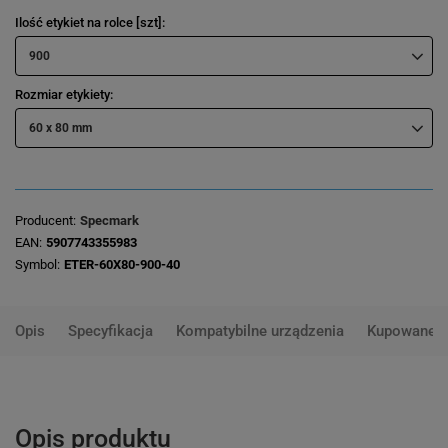
Ilość etykiet na rolce [szt]
900
Rozmiar etykiety
60 x 80 mm
Producent
Specmark
EAN
5907743355983
Symbol
ETER-60X80-900-40
Opis
Specyfikacja
Kompatybilne urządzenia
Kupowane 
Opis produktu