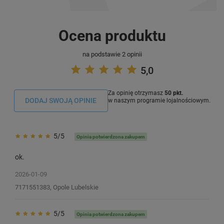
Ocena produktu
na podstawie 2 opinii
5,0
Za opinię otrzymasz
50 pkt.
DODAJ SWOJĄ OPINIE
w naszym programie lojalnościowym.
5/5
Opinia potwierdzona zakupem
ok.
2026-01-09
7171551383, Opole Lubelskie
5/5
Opinia potwierdzona zakupem