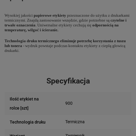
Wysokiej jakości
papierowe etykiety
przeznaczone do użytku z drukarkami
termicznymi. Znajdą zastosowanie wszędzie, gdzie potrzebne są
czytelne i
trwałe oznaczenia
. Uniwersalne etykiety cechują się
odpornością na
temperaturę, wilgoć i ścieranie.
Technologia druku termicznego eliminuje potrzebę korzystania z tuszu
lub tonera
- wydruk powstaje podczas kontaktu etykiety z ciepłą głowicą
drukarki.
Specyfikacja
Ilość etykiet na
900
rolce [szt]
Termiczna
Technologia druku
Zamiennik
Wariant