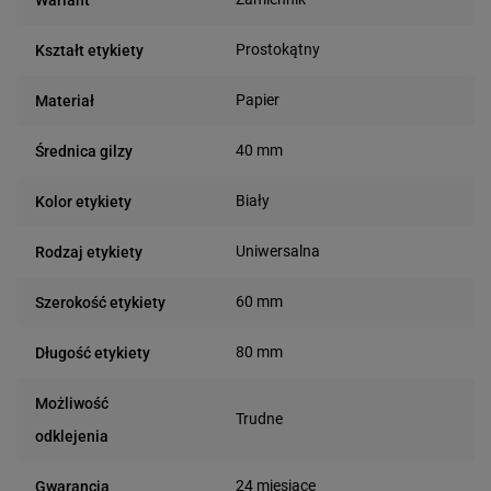
Prostokątny
Kształt etykiety
Papier
Materiał
40 mm
Średnica gilzy
Biały
Kolor etykiety
Uniwersalna
Rodzaj etykiety
60 mm
Szerokość etykiety
80 mm
Długość etykiety
Możliwość
Trudne
odklejenia
24 miesiące
Gwarancja