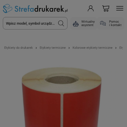
Wirtualny
Pomoc
asystent
i kontakt
Etykiety do drukarek
Etykiety termiczne
Kolorowe etykiety termiczne
Etyki