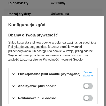
Czerwony
Kolor etykiety
Uniwersalna
Rodzaj etykiety
Konfiguracja zgód
65 mm
Szerokość etykiety
Dbamy o Twoją prywatność
150 mm
Długość etykiety
Sklep korzysta z plików cookie w celu realizacji usług zgodnie z
Możliwość
Polityką dotyczącą cookies
. Możesz określić warunki
Trudne
przechowywania lub dostępu do cookie w Twojej przeglądarce.
odklejenia
Więcej informacji na temat warunków i prywatności można
znaleźć także na stronie
Prywatność i warunki Google
.
24 miesiące
Gwarancja
Zawsze
Funkcjonalne pliki cookie (wymagane)
Podmiot
aktywne
Specmark
Bielska 210
odpowiedzialny
Analityczne pliki cookie
43-400 Cieszyn (Polska)
telefon: 730811399
Osoby
Specmark
e-mail: gspr@ptmb.pl
Reklamowe pliki cookie
Bielska 210
odpowiedzialne
43-400 Cieszyn (Polska)