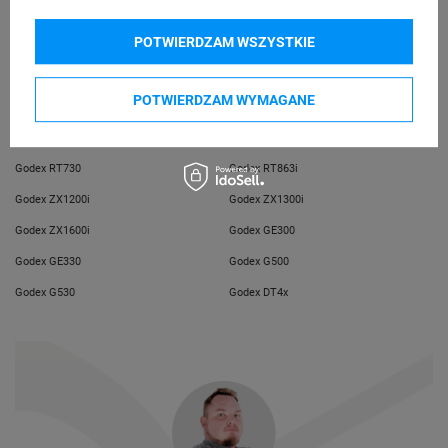
telefon: 730811399
e-mail: gspr@ptmb.pl
POTWIERDZAM WSZYSTKIE
Kompatybilne urządzenia
POTWIERDZAM WYMAGANE
Godex RT700
Godex RT700i
Godex RT730
Godex RT863i
Godex ZX1200i
Godex ZX1300i
Godex ZX1600i
Godex GE300
Godex GE330
Godex G500
Godex G530
Godex DT4x