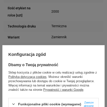
Ilość etykiet na
2000
rolce [szt]
Termiczna
Technologia druku
Zamiennik
Wariant
Prostokątny
Kształt etykiety
Konfiguracja zgód
Papier
Materiał
Dbamy o Twoją prywatność
40 mm
Średnica gilzy
Sklep korzysta z plików cookie w celu realizacji usług zgodnie z
Polityką dotyczącą cookies
. Możesz określić warunki
Czerwony
Kolor etykiety
przechowywania lub dostępu do cookie w Twojej przeglądarce.
Więcej informacji na temat warunków i prywatności można
znaleźć także na stronie
Prywatność i warunki Google
.
Uniwersalna
Rodzaj etykiety
Zawsze
70 mm
Szerokość etykiety
Funkcjonalne pliki cookie (wymagane)
aktywne