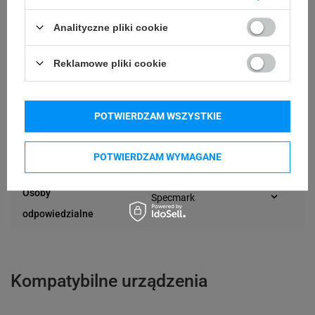
35 mm
Długość etykiety
Analityczne pliki cookie
Możliwość
Reklamowe pliki cookie
Trudne
odklejenia
24 miesiące
Gwarancja
POTWIERDZAM WSZYSTKIE
Podmiot
Specmark
POTWIERDZAM WYMAGANE
Bielska 210
odpowiedzialny
43-400 Cieszyn (Polska)
telefon: 730811399
Osoby
Specmark
e-mail: gspr@ptmb.pl
Bielska 210
odpowiedzialne
43-400 Cieszyn (Polska)
telefon: 730811399
e-mail: gspr@ptmb.pl
Kompatybilne urządzenia