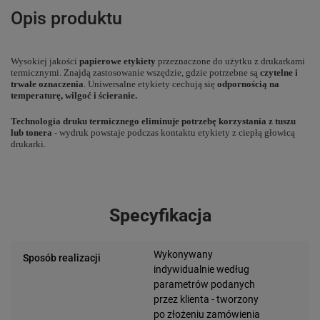
Opis produktu
Wysokiej jakości
papierowe etykiety
przeznaczone do użytku z drukarkami
termicznymi. Znajdą zastosowanie wszędzie, gdzie potrzebne są
czytelne i
trwałe oznaczenia
. Uniwersalne etykiety cechują się
odpornością na
temperaturę, wilgoć i ścieranie.
Technologia druku termicznego eliminuje potrzebę korzystania z tuszu
lub tonera
- wydruk powstaje podczas kontaktu etykiety z ciepłą głowicą
drukarki.
Specyfikacja
Wykonywany
Sposób realizacji
indywidualnie według
parametrów podanych
przez klienta - tworzony
po złożeniu zamówienia