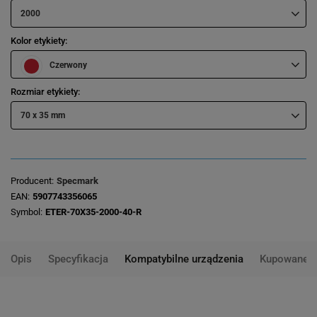
2000
Kolor etykiety
Czerwony
Rozmiar etykiety
70 x 35 mm
Producent
Specmark
EAN
5907743356065
Symbol
ETER-70X35-2000-40-R
Opis
Specyfikacja
Kompatybilne urządzenia
Kupowane 