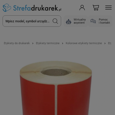
Wirtualny
Pomoc
asystent
i kontakt
Etykiety do drukarek
Etykiety termiczne
Kolorowe etykiety termiczne
Etyki