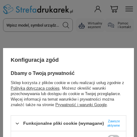
Wirtualny
Pomoc
asystent
i kontakt
Etykiety do drukarek
Etykiety termiczne
Papierowe etykiety termiczne
Etyk
Konfiguracja zgód
Dbamy o Twoją prywatność
Sklep korzysta z plików cookie w celu realizacji usług zgodnie z
Polityką dotyczącą cookies
. Możesz określić warunki
przechowywania lub dostępu do cookie w Twojej przeglądarce.
Więcej informacji na temat warunków i prywatności można
znaleźć także na stronie
Prywatność i warunki Google
.
Zawsze
Funkcjonalne pliki cookie (wymagane)
aktywne