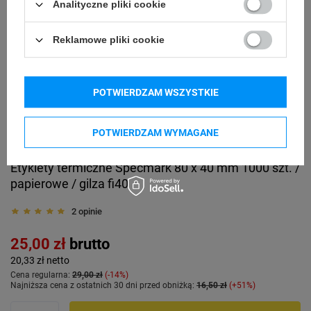
Analityczne pliki cookie
Reklamowe pliki cookie
POTWIERDZAM WSZYSTKIE
POTWIERDZAM WYMAGANE
Promocja
Etykiety termiczne Specmark 80 x 40 mm 1000 szt. /
papierowe / gilza fi40
2 opinie
25,00 zł
brutto
20,33 zł
netto
Cena regularna:
29,00 zł
-14%
Najniższa cena z ostatnich 30 dni przed obniżką:
16,50 zł
+51%