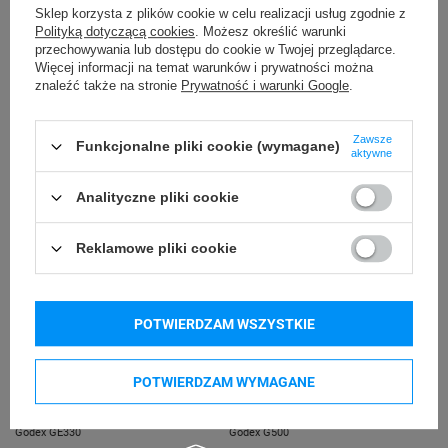
Sklep korzysta z plików cookie w celu realizacji usług zgodnie z
Polityką dotyczącą cookies
. Możesz określić warunki
Podmiot
Specmark
przechowywania lub dostępu do cookie w Twojej przeglądarce.
Więcej informacji na temat warunków i prywatności można
Bielska 210
odpowiedzialny
znaleźć także na stronie
Prywatność i warunki Google
.
43-400 Cieszyn (Polska)
telefon: 730811399
Osoby
Specmark
e-mail: gspr@ptmb.pl
Zawsze
Bielska 210
Funkcjonalne pliki cookie (wymagane)
odpowiedzialne
aktywne
43-400 Cieszyn (Polska)
telefon: 730811399
Analityczne pliki cookie
e-mail: gspr@ptmb.pl
Kompatybilne urządzenia
Reklamowe pliki cookie
Godex RT700
Godex RT700i
POTWIERDZAM WSZYSTKIE
Godex RT730
Godex RT863i
Godex ZX1200i
Godex ZX1300i
POTWIERDZAM WYMAGANE
Godex ZX1600i
Godex GE300
Godex GE330
Godex G500