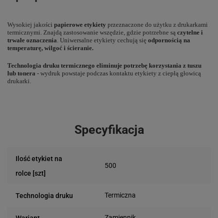
Wysokiej jakości
papierowe etykiety
przeznaczone do użytku z drukarkami
termicznymi. Znajdą zastosowanie wszędzie, gdzie potrzebne są
czytelne i
trwałe oznaczenia
. Uniwersalne etykiety cechują się
odpornością na
temperaturę, wilgoć i ścieranie.
Technologia druku termicznego eliminuje potrzebę korzystania z tuszu
lub tonera
- wydruk powstaje podczas kontaktu etykiety z ciepłą głowicą
drukarki.
Specyfikacja
Ilość etykiet na
500
rolce [szt]
Termiczna
Technologia druku
Zamiennik
Wariant