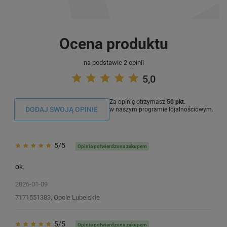
Ocena produktu
na podstawie 2 opinii
5,0
Za opinię otrzymasz
50 pkt.
DODAJ SWOJĄ OPINIE
w naszym programie lojalnościowym.
5/5
Opinia potwierdzona zakupem
ok.
2026-01-09
7171551383, Opole Lubelskie
5/5
Opinia potwierdzona zakupem