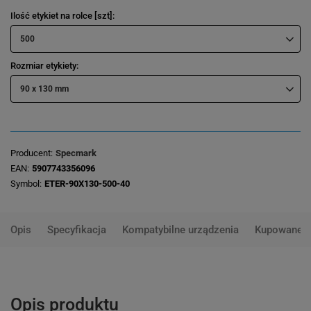
Ilość etykiet na rolce [szt]
500
Rozmiar etykiety
90 x 130 mm
Producent
Specmark
EAN
5907743356096
Symbol
ETER-90X130-500-40
Opis
Specyfikacja
Kompatybilne urządzenia
Kupowane 
Opis produktu