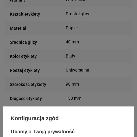
Prostokątny
Kształt etykiety
Papier
Materiał
40 mm
Średnica gilzy
Biały
Kolor etykiety
Uniwersalna
Rodzaj etykiety
90 mm
Szerokość etykiety
130 mm
Długość etykiety
Możliwość
Trudne
Konfiguracja zgód
odklejenia
Dbamy o Twoją prywatność
24 miesiące
Gwarancja