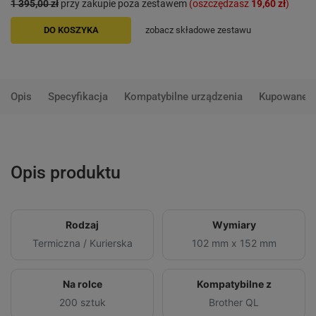
1 395,00 zł
przy zakupie poza zestawem
(oszczędzasz
19,60 zł
)
DO KOSZYKA
zobacz składowe zestawu
Opis
Specyfikacja
Kompatybilne urządzenia
Kupowane 
Opis produktu
Rodzaj
Wymiary
Termiczna / Kurierska
102 mm x 152 mm
Na rolce
Kompatybilne z
200 sztuk
Brother QL