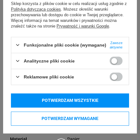
Ilość etykiet na
Sklep korzysta z plików cookie w celu realizacji usług zgodnie z
200
Polityką dotyczącą cookies
. Możesz określić warunki
rolce [szt]
przechowywania lub dostępu do cookie w Twojej przeglądarce.
Więcej informacji na temat warunków i prywatności można
Wilgotność
znaleźć także na stronie
Prywatność i warunki Google
.
od 40% do 60%
przechowywania
Zawsze
Funkcjonalne pliki cookie (wymagane)
aktywne
Temperatura
od -5°C do 40°C
przechowywania
Analityczne pliki cookie
od -5°C do 40°C
Temperatura pracy
Reklamowe pliki cookie
Przechowywanie
24 miesiące
rolki
POTWIERDZAM WSZYSTKIE
Zamiennik
Wariant
POTWIERDZAM WYMAGANE
Biały
Kolor etykiety
Papier
Materiał