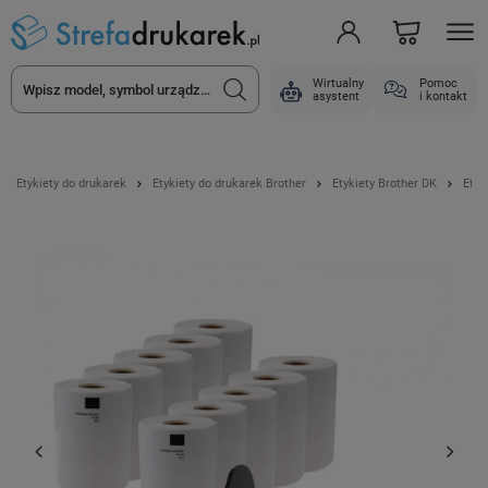
Wirtualny
Pomoc
asystent
i kontakt
Etykiety do drukarek
Etykiety do drukarek Brother
Etykiety Brother DK
Etyk