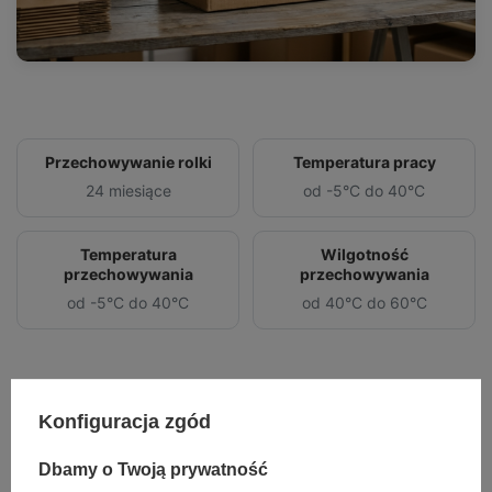
Przechowywanie rolki
Temperatura pracy
24 miesiące
od -5°C do 40°C
Temperatura
Wilgotność
przechowywania
przechowywania
od -5°C do 40°C
od 40°C do 60°C
Konfiguracja zgód
Specyfikacja
Dbamy o Twoją prywatność