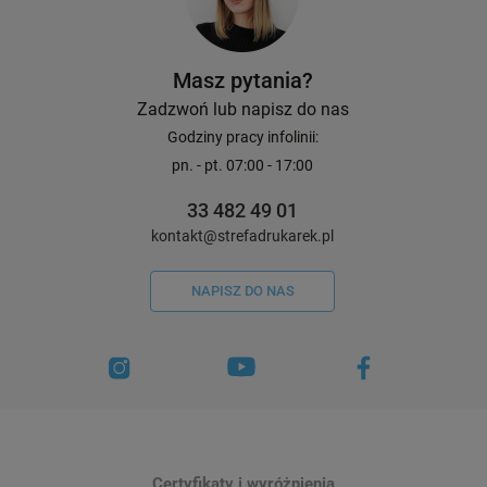
Drukarka etykiet Brother QL-
Drukarka etykiet Broth
1110NWBc 300dpi / do 103,6mm / PC
1110NWBc 300 dpi / d
Masz pytania?
/ Mac / BT / USB / Wi-Fi / Ethernet /
PC / Mac / BT / USB / 
Zadzwoń lub napisz do nas
(MFI, AirPrint) / z 10 szt. rolek etykiet
Ethernet / MFI / AirPri
1
5
+ uchwyt w zestawie
Godziny pracy infolinii:
1 283,40 zł - 1 375,40 zł
1 096,00 zł
pn. - pt. 07:00 - 17:00
DO KOSZYKA
33 482 49 01
kontakt@strefadrukarek.pl
NAPISZ DO NAS
Certyfikaty i wyróżnienia