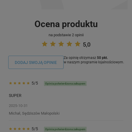
Ocena produktu
na podstawie 2 opinii
5,0
Za opinię otrzymasz
50 pkt.
DODAJ SWOJĄ OPINIE
w naszym programie lojalnościowym.
5/5
Opinia potwierdzona zakupem
SUPER
2025-10-31
Michał, Sędziszów Małopolski
5/5
Opinia potwierdzona zakupem