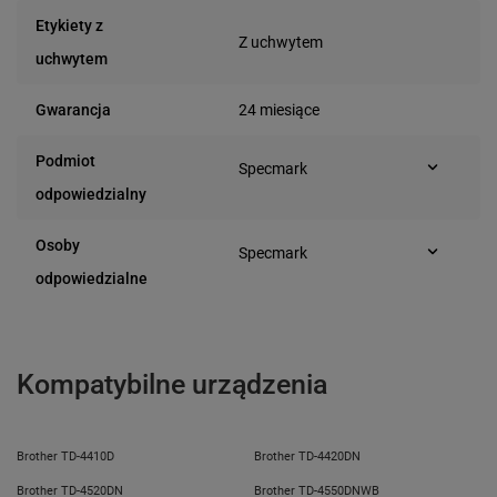
Etykiety z
Z uchwytem
uchwytem
24 miesiące
Gwarancja
Podmiot
Specmark
Bielska 210
odpowiedzialny
43-400 Cieszyn (Polska)
telefon: 730811399
Osoby
Specmark
e-mail: gspr@ptmb.pl
Bielska 210
odpowiedzialne
43-400 Cieszyn (Polska)
telefon: 730811399
e-mail: gspr@ptmb.pl
Kompatybilne urządzenia
Brother TD-4410D
Brother TD-4420DN
Brother TD-4520DN
Brother TD-4550DNWB