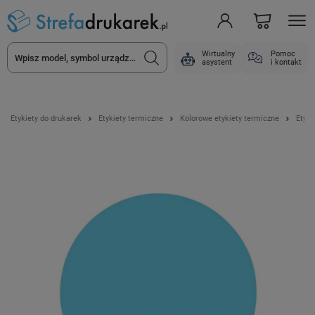
Wirtualny
Pomoc
asystent
i kontakt
Etykiety do drukarek
Etykiety termiczne
Kolorowe etykiety termiczne
Etyki