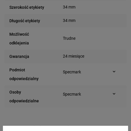
34 mm
Szerokość etykiety
34 mm
Długość etykiety
Możliwość
Trudne
odklejenia
24 miesiące
Gwarancja
Podmiot
Specmark
Bielska 210
odpowiedzialny
43-400 Cieszyn (Polska)
telefon: 730811399
Osoby
Specmark
e-mail: gspr@ptmb.pl
Bielska 210
odpowiedzialne
43-400 Cieszyn (Polska)
telefon: 730811399
e-mail: gspr@ptmb.pl
Kompatybilne urządzenia