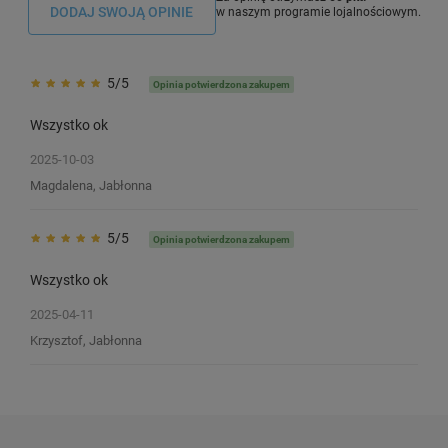
DODAJ SWOJĄ OPINIE
w naszym programie lojalnościowym.
5/5
Opinia potwierdzona zakupem
Wszystko ok
2025-10-03
Magdalena, Jabłonna
Etykiety termiczne Specmark 58 x 80
Etykiety termiczne Sp
5/5
Opinia potwierdzona zakupem
mm 500 szt. / papierowe / gilza fi40
mm 900 szt. / papierow
Wszystko ok
2
2
2025-04-11
Krzysztof, Jabłonna
19,90 zł
36,00 zł
DO KOSZYKA