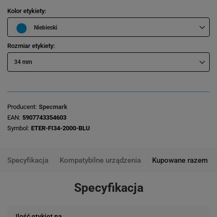
Kolor etykiety
Niebieski
Rozmiar etykiety
34 mm
Producent
Specmark
EAN
5907743354603
Symbol
ETER-FI34-2000-BLU
Specyfikacja
Kompatybilne urządzenia
Kupowane razem
Specyfikacja
Ilość etykiet na