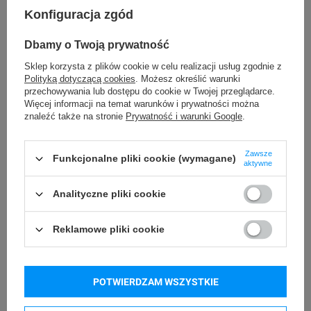
Konfiguracja zgód
Godex RT700
Godex RT700i
Dbamy o Twoją prywatność
Godex RT730
Godex RT863i
Sklep korzysta z plików cookie w celu realizacji usług zgodnie z
Polityką dotyczącą cookies
. Możesz określić warunki
Godex ZX1200i
Godex ZX1300i
przechowywania lub dostępu do cookie w Twojej przeglądarce.
Więcej informacji na temat warunków i prywatności można
Godex ZX1600i
Godex GE300
znaleźć także na stronie
Prywatność i warunki Google
.
Godex GE330
Godex G500
Godex G530
Seiko SLP620
Zawsze
Funkcjonalne pliki cookie (wymagane)
aktywne
Seiko SLP650
Godex DT4x
Godex DT2x
Analityczne pliki cookie
Reklamowe pliki cookie
Kupowane razem
POTWIERDZAM WSZYSTKIE