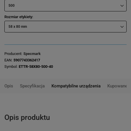
500
Rozmiar etykiety
58 x 80 mm
Producent
Specmark
EAN
5907743362417
Symbol
ETTR-58X80-500-40
Opis
Specyfikacja
Kompatybilne urządzenia
Kupowane 
Opis produktu