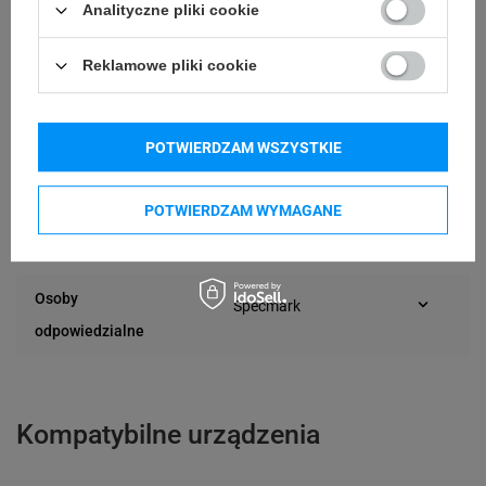
Analityczne pliki cookie
80 mm
Długość etykiety
Reklamowe pliki cookie
Możliwość
Trudne
odklejenia
POTWIERDZAM WSZYSTKIE
24 miesiące
Gwarancja
POTWIERDZAM WYMAGANE
Podmiot
Specmark
Bielska 210
odpowiedzialny
43-400 Cieszyn (Polska)
telefon: 730811399
Osoby
Specmark
e-mail: gspr@ptmb.pl
Bielska 210
odpowiedzialne
43-400 Cieszyn (Polska)
telefon: 730811399
e-mail: gspr@ptmb.pl
Kompatybilne urządzenia