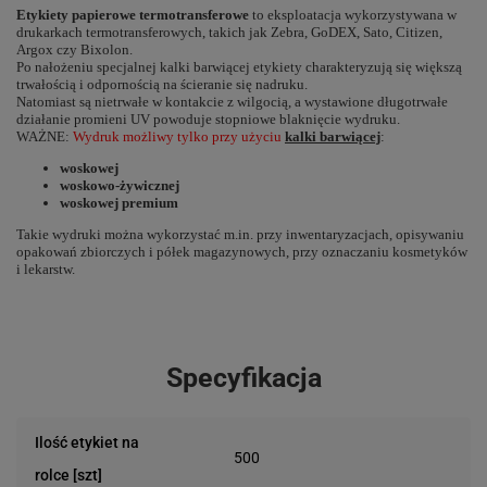
Etykiety papierowe termotransferowe
to eksploatacja wykorzystywana w
drukarkach termotransferowych, takich jak
Zebra
,
GoDEX
,
Sato
,
Citizen
,
Argox
czy
Bixolon
.
Po nałożeniu specjalnej kalki barwiącej etykiety charakteryzują się większą
trwałością
i
odpornością
na ścieranie się nadruku
.
Natomiast są nietrwałe w kontakcie z wilgocią, a wystawione długotrwałe
działanie promieni UV powoduje stopniowe blaknięcie wydruku.
WAŻNE
:
Wydruk
możliwy tylko przy użyciu
kalki barwiącej
:
woskowej
woskowo-żywicznej
woskowej premium
Takie wydruki można wykorzystać m.in. przy inwentaryzacjach, opisywaniu
opakowań zbiorczych i półek magazynowych, przy oznaczaniu kosmetyków
i lekarstw.
Specyfikacja
Ilość etykiet na
500
rolce [szt]