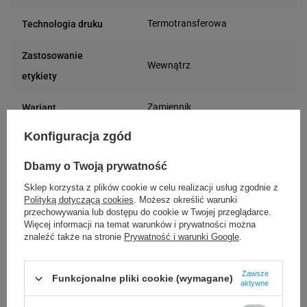
Termotransferowa
Technologia druku
Zastosowanie
Wewnątrz
etykiety
Zamiennik
Wariant
Konfiguracja zgód
Prostokątny
Kształt etykiety
Dbamy o Twoją prywatność
Papier
Materiał
Sklep korzysta z plików cookie w celu realizacji usług zgodnie z
Polityką dotyczącą cookies
. Możesz określić warunki
40 mm
Średnica gilzy
przechowywania lub dostępu do cookie w Twojej przeglądarce.
Więcej informacji na temat warunków i prywatności można
Biały
Kolor etykiety
znaleźć także na stronie
Prywatność i warunki Google
.
Uniwersalna
Rodzaj etykiety
Zawsze
Funkcjonalne pliki cookie (wymagane)
aktywne
58 mm
Szerokość etykiety