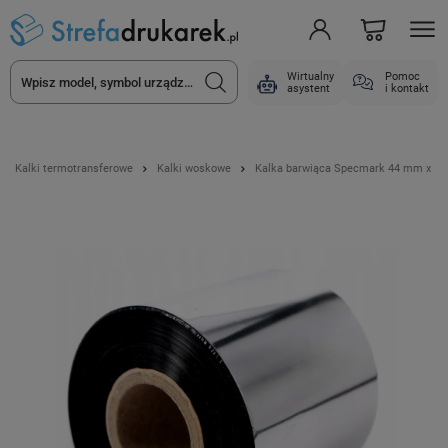
Wirtualny
Pomoc
asystent
i kontakt
Kalki termotransferowe
Kalki woskowe
Kalka barwiąca Specmark 44 mm x 300