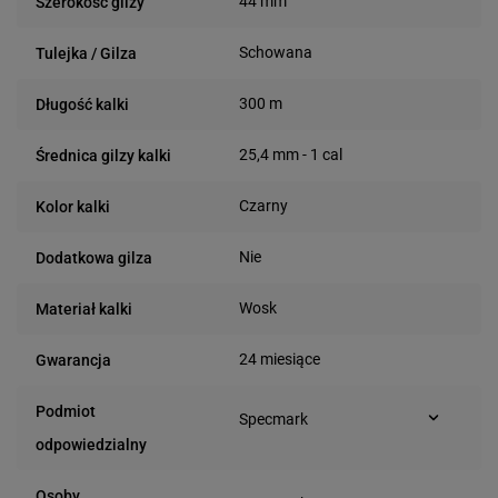
44 mm
Szerokość gilzy
Schowana
Tulejka / Gilza
300 m
Długość kalki
25,4 mm - 1 cal
Średnica gilzy kalki
Czarny
Kolor kalki
Nie
Dodatkowa gilza
Wosk
Materiał kalki
24 miesiące
Gwarancja
Podmiot
Specmark
Bielska 210
odpowiedzialny
43-400 Cieszyn (Polska)
telefon: 730811399
Osoby