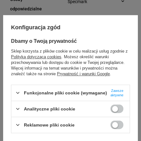
Specmark
e-mail: gspr@ptmb.pl
Bielska 210
odpowiedzialne
43-400 Cieszyn (Polska)
telefon: 730811399
Konfiguracja zgód
e-mail: gspr@ptmb.pl
Kompatybilne urządzenia
Dbamy o Twoją prywatność
Sklep korzysta z plików cookie w celu realizacji usług zgodnie z
Polityką dotyczącą cookies
. Możesz określić warunki
Godex RT700
Godex RT700i
przechowywania lub dostępu do cookie w Twojej przeglądarce.
Więcej informacji na temat warunków i prywatności można
Godex RT730
Godex RT863i
znaleźć także na stronie
Prywatność i warunki Google
.
Godex ZX1200i
Godex ZX1300i
Godex ZX1600i
Godex GE300
Zawsze
Funkcjonalne pliki cookie (wymagane)
aktywne
Godex GE330
Godex G500
Godex G530
Analityczne pliki cookie
Reklamowe pliki cookie
Kupowane razem