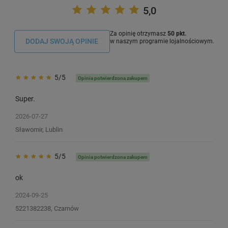
5,0
Za opinię otrzymasz
50 pkt.
DODAJ SWOJĄ OPINIE
w naszym programie lojalnościowym.
5/5
Opinia potwierdzona zakupem
Super.
2026-07-27
Sławomir, Lublin
5/5
Opinia potwierdzona zakupem
Kalka barwiąca Specmark 55 mm x
ok
300 m / woskowa /
termotransferowa / gilza 1"
2024-09-25
2
5221382238, Czarnów
33,00 zł
DO KOSZYKA