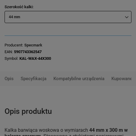
Szerokość kalki
44 mm
Producent
Specmark
EAN
5907743362547
Symbol
KAL-WAX-44X300
Opis
Specyfikacja
Kompatybilne urządzenia
Kupowane 
Opis produktu
Kalka barwiąca woskowa o wymiarach
44 mm x 300 m w