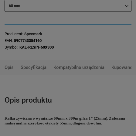
60 mm
Producent
Specmark
EAN
5907743354160
Symbol
KAL-RESIN-60X300
Opis
Specyfikacja
Kompatybilne urządzenia
Kupowane 
Opis produktu
Kalka żywiczna o wymiarze 60mm x 300m gilza 1" (25mm).
Zalecana
maksymalna szerokość etykiety 55mm, długość dowolna.