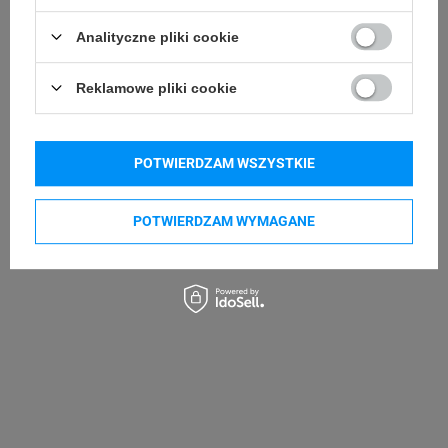
Godex ZX1200i
Godex ZX1300i
Analityczne pliki cookie
Godex ZX1600i
Godex GE300
Godex GE330
Godex G500
Reklamowe pliki cookie
Godex G530
POTWIERDZAM WSZYSTKIE
Kupowane razem
POTWIERDZAM WYMAGANE