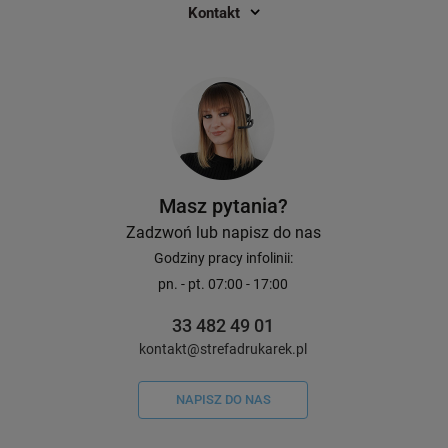
104mm / PC / Mac / USB / Ethernet /
DYMO LabelWriter
Kontakt
RS-232
1
13
1 672,00 zł
19,00 zł
DO KOSZYKA
Masz pytania?
Zadzwoń lub napisz do nas
Godziny pracy infolinii:
pn. - pt. 07:00 - 17:00
33 482 49 01
kontakt@strefadrukarek.pl
NAPISZ DO NAS