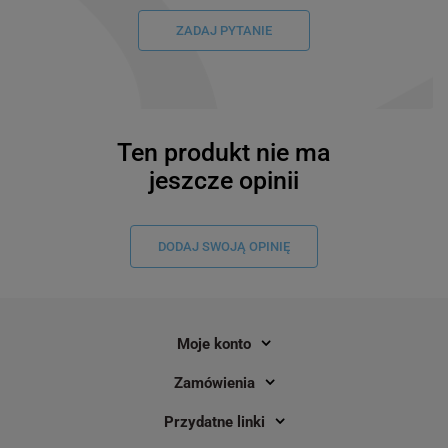
ZADAJ PYTANIE
Ten produkt nie ma
jeszcze opinii
DODAJ SWOJĄ OPINIĘ
Moje konto
Zamówienia
Drukarka etykiet Godex RT730
Etykiety Specmark LW
Przydatne linki
termotransferowa 300 dpi / do
mm 1000 szt. / do dru