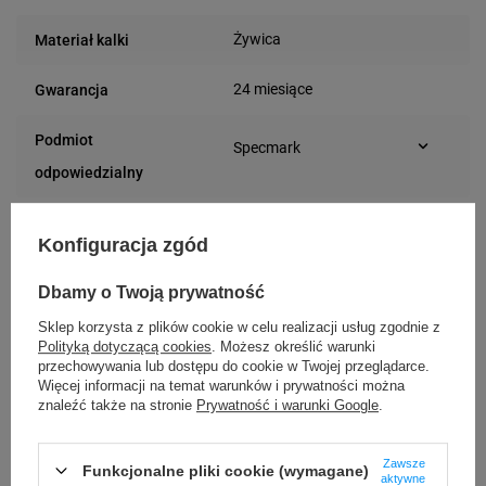
Żywica
Materiał kalki
24 miesiące
Gwarancja
Podmiot
Specmark
Bielska 210
odpowiedzialny
43-400 Cieszyn (Polska)
telefon: 730811399
Osoby
Specmark
e-mail: gspr@ptmb.pl
Konfiguracja zgód
Bielska 210
odpowiedzialne
43-400 Cieszyn (Polska)
Dbamy o Twoją prywatność
telefon: 730811399
e-mail: gspr@ptmb.pl
Sklep korzysta z plików cookie w celu realizacji usług zgodnie z
Polityką dotyczącą cookies
. Możesz określić warunki
Kompatybilne urządzenia
przechowywania lub dostępu do cookie w Twojej przeglądarce.
Więcej informacji na temat warunków i prywatności można
znaleźć także na stronie
Prywatność i warunki Google
.
Godex RT700
Godex RT700i
Godex RT730
Godex RT863i
Zawsze
Funkcjonalne pliki cookie (wymagane)
aktywne