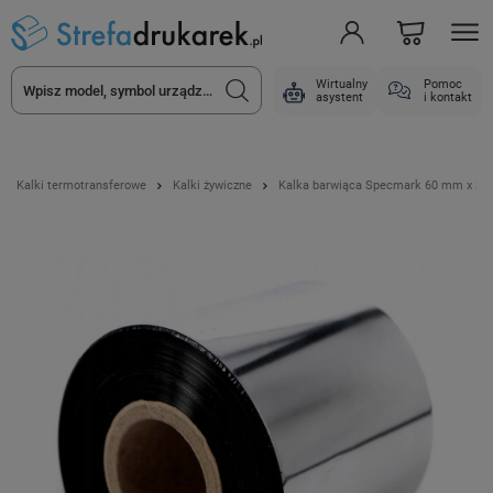
Wirtualny
Pomoc
asystent
i kontakt
Kalki termotransferowe
Kalki żywiczne
Kalka barwiąca Specmark 60 mm x 300 