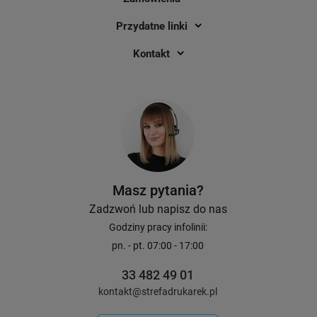
Przydatne linki
Kalka barwiąca Specmark 64 mm x
Etykiety termiczne Sp
74 m / woskowa / termotransferowa
mm 1000 szt. / papiero
Kontakt
/ gilza ½”
16,00 zł
11,00 zł
DO KOSZYKA
Masz pytania?
Zadzwoń lub napisz do nas
Godziny pracy infolinii:
pn. - pt. 07:00 - 17:00
33 482 49 01
kontakt@strefadrukarek.pl