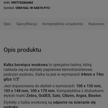
EAN
5907743362462
Symbol
OEM-KAL-W-64X74-FI12
Opis
Specyfikacja
Kompatybilne urządzenia
Kupowane 
Opis produktu
Kalka barwiąca woskowa
to specjalna taśma, którą
nakłada się na etykiety papierowe termotransferowe
podczas wydruku. Kalka ta jest w wymiarach
64mm x 74m
gilza 1/2"
Jest dopasowana do etykiet o wymiarach:
100 x 150 mm,
105 x 148 mm, 100 x 170 mm
. Kompatybilna z drukarkami
etykiet marki
Zebra, GoDEX, Sato, Citizen, Argox, Bixolon
.
Etykiety z kalką woskową są
odporne na ścieranie się
nadruku
.