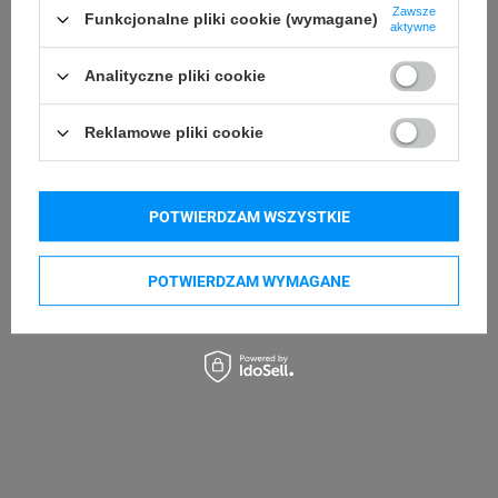
Godex RT700
Godex RT700i
Zawsze
Funkcjonalne pliki cookie (wymagane)
aktywne
Godex RT730
Godex RT863i
Analityczne pliki cookie
Godex ZX1200i
Godex ZX1300i
Godex ZX1600i
Godex GE300
Reklamowe pliki cookie
Godex GE330
Godex G500
Godex G530
POTWIERDZAM WSZYSTKIE
Kupowane razem
POTWIERDZAM WYMAGANE