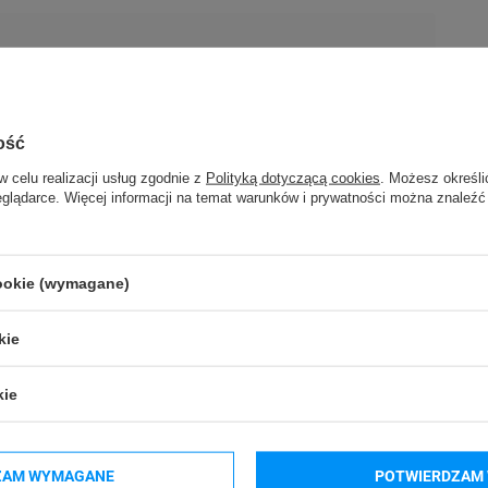
ość
w celu realizacji usług zgodnie z
Polityką dotyczącą cookies
. Możesz określi
eglądarce. Więcej informacji na temat warunków i prywatności można znaleźć
cookie (wymagane)
kie
ORM GmbH
kie
ndern (Niemcy)
ORM GmbH
ZAM WYMAGANE
POTWIERDZAM 