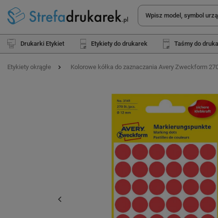
Drukarki Etykiet
Etykiety do drukarek
Taśmy do druk
Etykiety okrągłe
Kolorowe kółka do zaznaczania Avery Zweckform 270