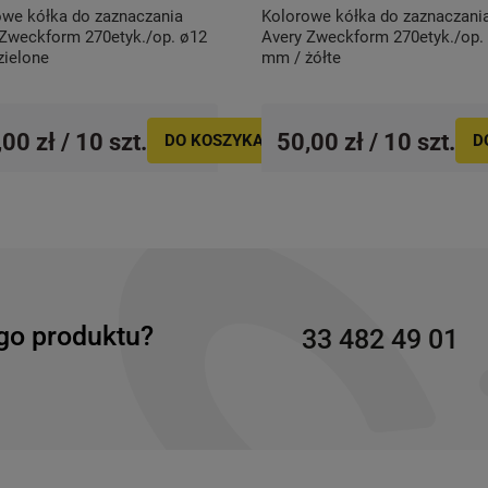
owe kółka do zaznaczania
Kolorowe kółka do zaznaczani
 Zweckform 270etyk./op. ø12
Avery Zweckform 270etyk./op.
zielone
mm / żółte
00 zł / 10 szt.
50,00 zł / 10 szt.
DO KOSZYKA
D
go produktu?
33 482 49 01