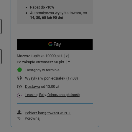
Rabat
do -10%
Automatyczna wysyłka towaru, co
14, 30, 60 lub 90 dni
Możesz kupić za
10000 pkt.
Po zakupie otrzymasz
50 pkt.
Dostępny w terminie
Wysyłka
w poniedziałek (17.08)
Dostawa
od 13,00 zł
Leasing, Raty, Odroczona płatność
Pobierz kartę towaru w PDF
Porównaj