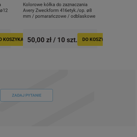
a
Kolorowe kółka do zaznaczania
 ø12
Avery Zweckform 416etyk./op. ø8
mm / pomarańczowe / odblaskowe
50,00 zł / 10 szt.
O KOSZYKA
DO KOSZYKA
ZADAJ PYTANIE