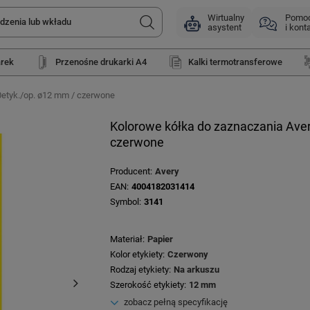
Wirtualny
Pomo
asystent
i kont
arek
Przenośne drukarki A4
Kalki termotransferowe
etyk./op. ø12 mm / czerwone
Kolorowe kółka do zaznaczania Ave
czerwone
Producent
Avery
EAN
4004182031414
Symbol
3141
Materiał
Papier
Kolor etykiety
Czerwony
Rodzaj etykiety
Na arkuszu
Szerokość etykiety
12 mm
zobacz pełną specyfikację