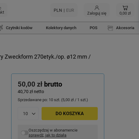
c
PLN
EUR
akt
Zaloguj się
0,00 zł
Czytniki kodów
Kolektory danych
POS
Akcesoria
ry Zweckform 270etyk./op. ø12 mm /
50,00 zł
brutto
40,70 zł
netto
Sprzedawane po:
10
szt.
(
5,00 zł
/ 1 szt.)
DO KOSZYKA
Oszczędzaj w abonamencie
sprawdź, jak to działa