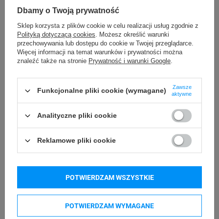
Możliwość
Dbamy o Twoją prywatność
Trudne
odklejenia
Sklep korzysta z plików cookie w celu realizacji usług zgodnie z
Polityką dotyczącą cookies
. Możesz określić warunki
przechowywania lub dostępu do cookie w Twojej przeglądarce.
Nie dotyczy
Wymiar etykiety
Więcej informacji na temat warunków i prywatności można
znaleźć także na stronie
Prywatność i warunki Google
.
270
Ilość etykiet
Zawsze
Funkcjonalne pliki cookie (wymagane)
Ilość etykiet na
aktywne
54
arkuszu
Analityczne pliki cookie
Ilość arkuszy
5
Reklamowe pliki cookie
etykiet
Nie dotyczy
Do drukarek
POTWIERDZAM WSZYSTKIE
Podmiot
AVERY ZWECKFORM
GmbH
odpowiedzialny
POTWIERDZAM WYMAGANE
Miesbacher Str. 5