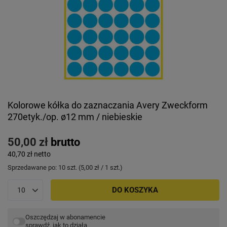
Kolorowe kółka do zaznaczania Avery Zweckform
270etyk./op. ø12 mm / niebieskie
50,00 zł
brutto
40,70 zł
netto
Sprzedawane po:
10
szt.
(
5,00 zł
/ 1 szt.)
DO KOSZYKA
Oszczędzaj w abonamencie
sprawdź, jak to działa