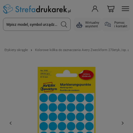
Wirtualny
Pomoc
asystent
i kontakt
Etykiety okrągłe
Kolorowe kółka do zaznaczania Avery Zweckform 270etyk./op. ø12