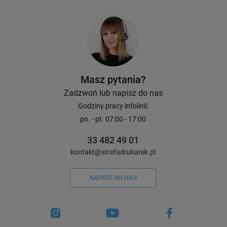
Avery Zweckform 416etyk./op. ø8
Avery Zweckform 416e
mm / niebieskie
mm / żółte
50,00 zł / 10 szt.
50,00 zł / 10 szt.
DO KOSZYKA
Masz pytania?
Zadzwoń lub napisz do nas
Godziny pracy infolinii:
pn. - pt. 07:00 - 17:00
33 482 49 01
kontakt@strefadrukarek.pl
NAPISZ DO NAS