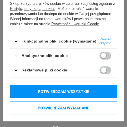
Sklep korzysta z plików cookie w celu realizacji usług zgodnie z
Możliwość
Polityką dotyczącą cookies
. Możesz określić warunki
Trudne
przechowywania lub dostępu do cookie w Twojej przeglądarce.
odklejenia
Więcej informacji na temat warunków i prywatności można
znaleźć także na stronie
Prywatność i warunki Google
.
Nie dotyczy
Wymiar etykiety
Zawsze
416
Ilość etykiet
Funkcjonalne pliki cookie (wymagane)
aktywne
Ilość etykiet na
Analityczne pliki cookie
104
arkuszu
Reklamowe pliki cookie
Ilość arkuszy
4
etykiet
POTWIERDZAM WSZYSTKIE
Nie dotyczy
Do drukarek
POTWIERDZAM WYMAGANE
Podmiot
AVERY ZWECKFORM
GmbH
odpowiedzialny
Miesbacher Str. 5