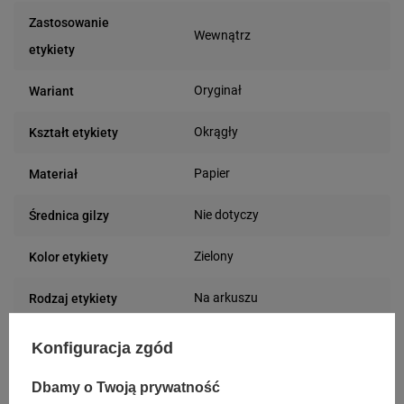
Zastosowanie
Wewnątrz
etykiety
Oryginał
Wariant
Okrągły
Kształt etykiety
Papier
Materiał
Nie dotyczy
Średnica gilzy
Zielony
Kolor etykiety
Na arkuszu
Rodzaj etykiety
8 mm
Szerokość etykiety
Konfiguracja zgód
8 mm
Długość etykiety
Dbamy o Twoją prywatność