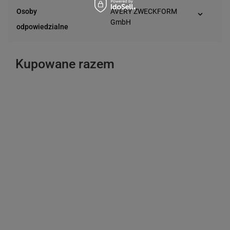
D-83626 Oberlaindern
Osoby
AVERY ZWECKFORM
(Niemcy)
GmbH
odpowiedzialne
Miesbacher Str. 5
D-83626 Oberlaindern
(Niemcy)
Kupowane razem