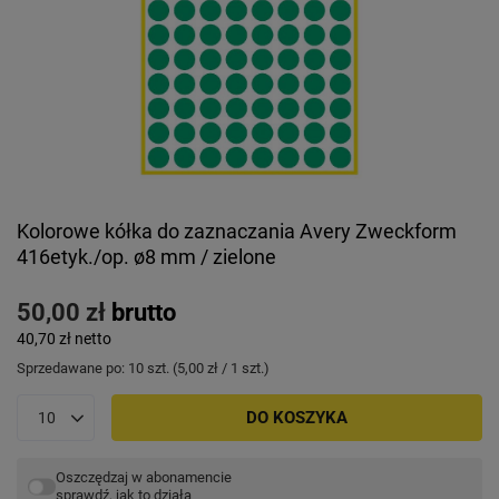
Kolorowe kółka do zaznaczania Avery Zweckform
416etyk./op. ø8 mm / zielone
50,00 zł
brutto
40,70 zł
netto
Sprzedawane po:
10
szt.
(
5,00 zł
/ 1 szt.)
DO KOSZYKA
Oszczędzaj w abonamencie
sprawdź, jak to działa