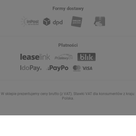
Formy dostawy
Płatności
W sklepie prezentujemy ceny brutto (z VAT).
Stawki VAT dla konsumentów z kraju:
Polska
.