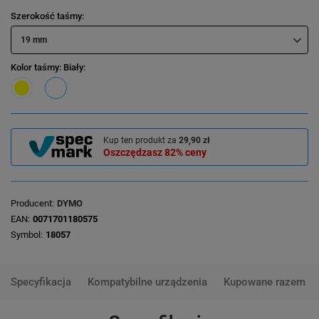
Szerokość taśmy
19 mm
Kolor taśmy
: Biały
Kup ten produkt za
29,90 zł
Oszczędzasz
82%
ceny
Producent
DYMO
EAN
0071701180575
Symbol
18057
Specyfikacja
Kompatybilne urządzenia
Kupowane razem