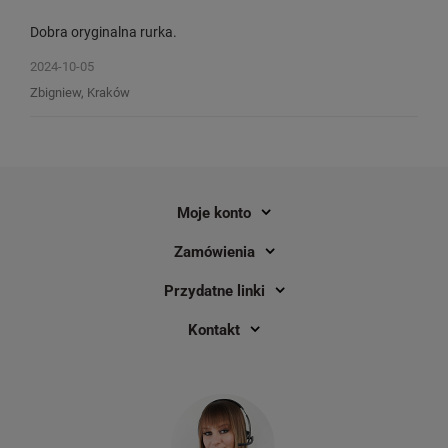
Dobra oryginalna rurka.
2024-10-05
Zbigniew, Kraków
Rurka termokurczliwa DYMO Rhino
Taśma winylowa DYMO
18055 12 mm x 1,5 m ø3,0 - 5,1 mm /
19 mm x 5,5 m / do d
do drukarek DYMO D1
D1
1
1
Moje konto
152,00 zł
95,00 zł
DO KOSZYKA
Zamówienia
Przydatne linki
Kontakt