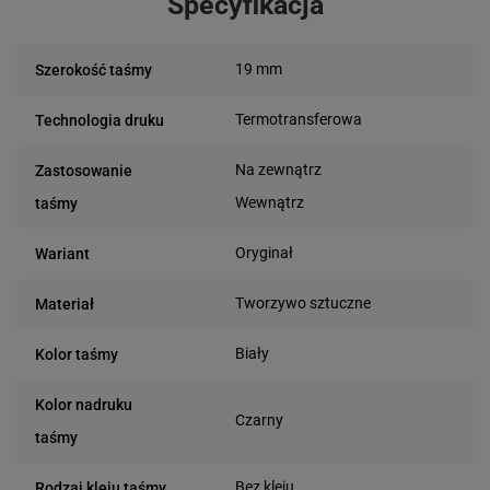
Specyfikacja
19 mm
Szerokość taśmy
Termotransferowa
Technologia druku
Na zewnątrz
Zastosowanie
Wewnątrz
taśmy
Oryginał
Wariant
Tworzywo sztuczne
Materiał
Biały
Kolor taśmy
Kolor nadruku
Czarny
taśmy
Bez kleju
Rodzaj kleju taśmy