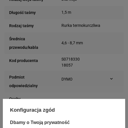
1,5 m
Długość taśmy
Rurka termokurczliwa
Rodzaj taśmy
Średnica
4,6 - 8,7 mm
przewodu/kabla
S0718330
Kod producenta
18057
Podmiot
DYMO
Plac Andersa 7
odpowiedzialny
61-894 Poznań (Polska)
Osoby
DYMO
Plac Andersa 7
odpowiedzialne
Konfiguracja zgód
61-894 Poznań (Polska)
Dbamy o Twoją prywatność