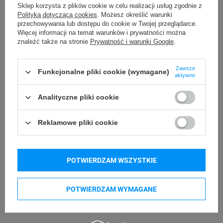
Sklep korzysta z plików cookie w celu realizacji usług zgodnie z
Kompatybilne urządzenia
Polityką dotyczącą cookies
. Możesz określić warunki
przechowywania lub dostępu do cookie w Twojej przeglądarce.
Więcej informacji na temat warunków i prywatności można
znaleźć także na stronie
Prywatność i warunki Google
.
DYMO Rhino 4200
DYMO Rhino 5200
DYMO Rhino 6000+
DYMO LabelWriter LW 450 Duo
Zawsze
Funkcjonalne pliki cookie (wymagane)
DYMO LabelManager LM 360D
DYMO LabelManager LM 420P
aktywne
DYMO LabelManager LM 500TS
Analityczne pliki cookie
Kupowane razem
Reklamowe pliki cookie
POTWIERDZAM WSZYSTKIE
POTWIERDZAM WYMAGANE