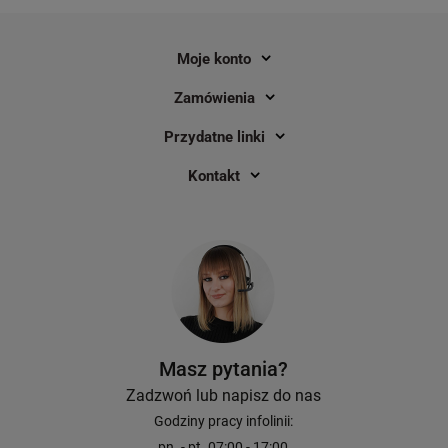
Moje konto
Wytłaczarka DYMO Omega 12748 /
Taśma Specmark S089
do 9 mm
m / przezroczysta / do
Zamówienia
DYMO Omega
Przydatne linki
2
Kontakt
63,00 zł
8,40 zł
DO KOSZYKA
Masz pytania?
Zadzwoń lub napisz do nas
Godziny pracy infolinii:
pn. - pt. 07:00 - 17:00