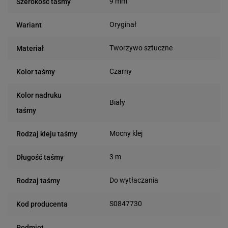
9 mm
Szerokość taśmy
Oryginał
Wariant
Tworzywo sztuczne
Materiał
Czarny
Kolor taśmy
Kolor nadruku
Biały
taśmy
Mocny klej
Rodzaj kleju taśmy
3 m
Długość taśmy
Do wytłaczania
Rodzaj taśmy
S0847730
Kod producenta
Podmiot