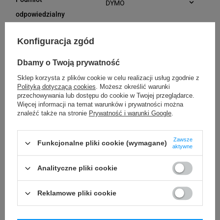
DYMO
Plac Andersa 7
odpowiedzialny
61-894 Poznań (Polska)
Osoby
DYMO
Konfiguracja zgód
Plac Andersa 7
odpowiedzialne
61-894 Poznań (Polska)
Dbamy o Twoją prywatność
Sklep korzysta z plików cookie w celu realizacji usług zgodnie z
Polityką dotyczącą cookies
. Możesz określić warunki
Kompatybilne urządzenia
przechowywania lub dostępu do cookie w Twojej przeglądarce.
Więcej informacji na temat warunków i prywatności można
znaleźć także na stronie
Prywatność i warunki Google
.
DYMO Junior
DYMO OMEGA
Zawsze
Funkcjonalne pliki cookie (wymagane)
aktywne
Kupowane razem
Analityczne pliki cookie
Reklamowe pliki cookie