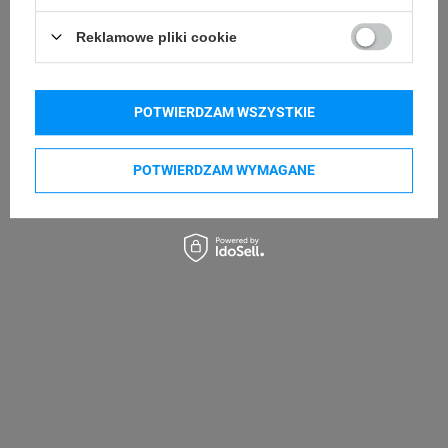
DYMO Rhino 6000+
DYMO LabelWriter LW 450 Duo
Reklamowe pliki cookie
DYMO LabelManager LM 360D
DYMO LabelManager LM 420P
DYMO LabelManager LM 500TS
POTWIERDZAM WSZYSTKIE
Kupowane razem
POTWIERDZAM WYMAGANE