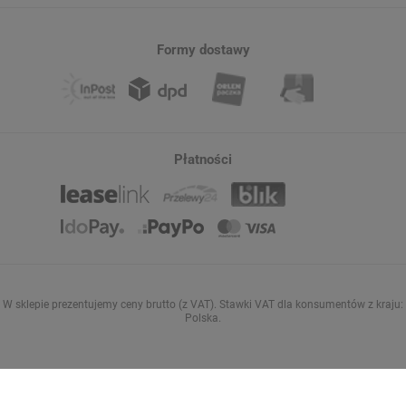
Formy dostawy
Płatności
W sklepie prezentujemy ceny brutto (z VAT).
Stawki VAT dla konsumentów z kraju:
Polska
.