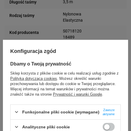
3,5 m
Długość taśmy
Nylonowa
Rodzaj taśmy
Elastyczna
S0718120
Kod producenta
18489
Podmiot
Konfiguracja zgód
DYMO
Plac Andersa 7
odpowiedzialny
61-894 Poznań (Polska)
Dbamy o Twoją prywatność
Osoby
Sklep korzysta z plików cookie w celu realizacji usług zgodnie z
DYMO
Polityką dotyczącą cookies
. Możesz określić warunki
Plac Andersa 7
odpowiedzialne
przechowywania lub dostępu do cookie w Twojej przeglądarce.
61-894 Poznań (Polska)
Więcej informacji na temat warunków i prywatności można
znaleźć także na stronie
Prywatność i warunki Google
.
Kompatybilne urządzenia
Zawsze
Funkcjonalne pliki cookie (wymagane)
aktywne
Analityczne pliki cookie
DYMO Rhino 4200
DYMO Rhino 5200