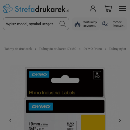
Wirtualny
Pomoc
asystent
i kontakt
Taśmy do drukarek
Taśmy do drukarek DYMO
DYMO Rhino
Taśmy nylono