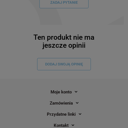
ZADAJ PYTANIE
Ten produkt nie ma
jeszcze opinii
DODAJ SWOJĄ OPINIĘ
Moje konto
Zamówienia
Taśma nylonowa Specmark Rhino
Losowy marker Sharp
18489 19 mm x 3,5 m / do drukarek
Przydatne linki
DYMO D1
Kontakt
2