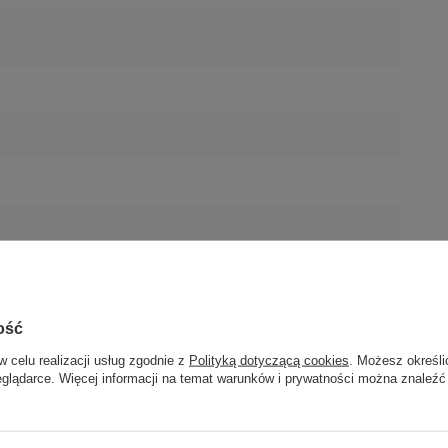
ość
w celu realizacji usług zgodnie z
Polityką dotyczącą cookies
. Możesz określi
eglądarce. Więcej informacji na temat warunków i prywatności można znaleźć