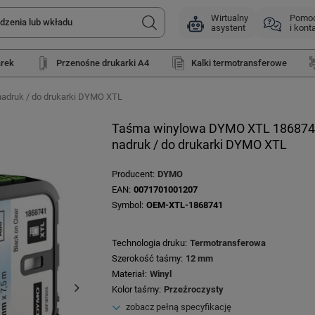
Wirtualny
Pomo
asystent
i kont
arek
Przenośne drukarki A4
Kalki termotransferowe
nadruk / do drukarki DYMO XTL
Taśma winylowa DYMO XTL 1868741 
nadruk / do drukarki DYMO XTL
Producent
DYMO
EAN
0071701001207
Symbol
OEM-XTL-1868741
Technologia druku
Termotransferowa
Szerokość taśmy
12 mm
Materiał
Winyl
Kolor taśmy
Przeźroczysty
zobacz pełną specyfikację