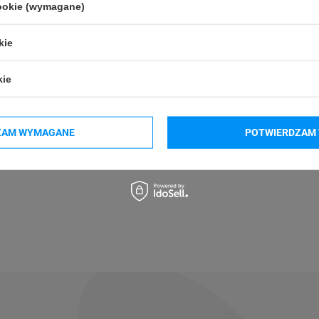
cookie (wymagane)
kie
Polska)
kie
Polska)
ZAM WYMAGANE
POTWIERDZAM 