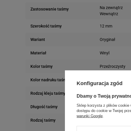
Na zewnątrz
Zastosowanie taśmy
Wewnątrz
12 mm
Szerokość taśmy
Oryginał
Wariant
Winyl
Materiał
Przeźroczysty
Kolor taśmy
Czarny
Kolor nadruku taśmy
Konfiguracja zgód
Mocny klej
Rodzaj kleju taśmy
Dbamy o Twoją prywatn
Sklep korzysta z plików cookie 
7 m
Długość taśmy
dostępu do cookie w Twojej prz
warunki Google
.
Winylowa
Rodzaj taśmy
Elastyczna