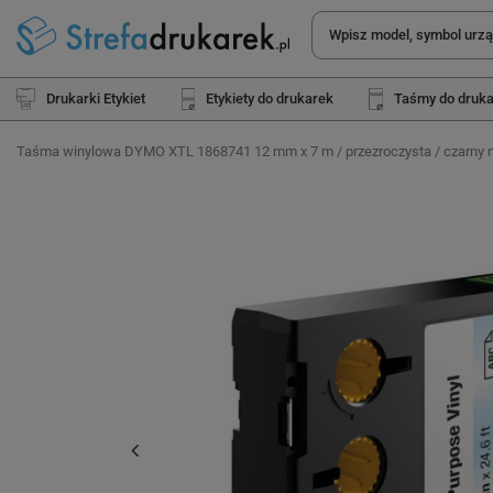
Drukarki Etykiet
Etykiety do drukarek
Taśmy do druk
Taśma winylowa DYMO XTL 1868741 12 mm x 7 m / przezroczysta / czarny 