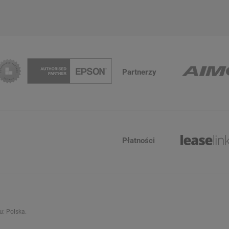
Partnerzy
Płatności
ju:
Polska
.