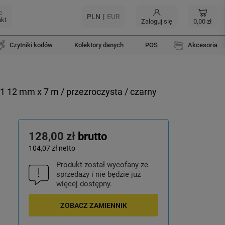
c
PLN
EUR
akt
Zaloguj się
0,00 zł
Czytniki kodów
Kolektory danych
POS
Akcesoria
12 mm x 7 m / przezroczysta / czarny
128,00 zł
brutto
104,07 zł
netto
Produkt został wycofany ze
sprzedaży i nie będzie już
więcej dostępny.
ZOBACZ ZAMIENNIK