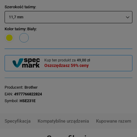
Szerokość taśmy
11,7 mm
Kolor taśmy
: Biały
Kup ten produkt za
49,00 zł
Oszczędzasz
59%
ceny
Producent
Brother
EAN
4977766822824
Symbol
HSE231E
Specyfikacja
Kompatybilne urządzenia
Kupowane razem