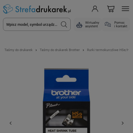
Wirtualny
Pomoc
asystent
i kontakt
Taśmy do drukarek
Taśmy do drukarek Brother
Rurki termokurczliwe HSe/HS