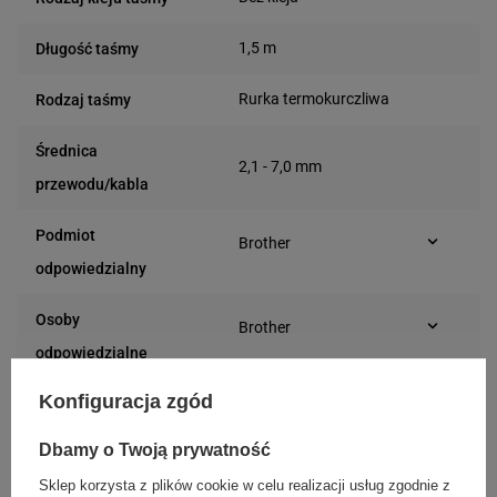
1,5 m
Długość taśmy
Rurka termokurczliwa
Rodzaj taśmy
Średnica
2,1 - 7,0 mm
przewodu/kabla
Podmiot
Brother
Marynarska 15
odpowiedzialny
02-674 Warszawa
(Polska)
Osoby
Brother
Marynarska 15
odpowiedzialne
02-674 Warszawa
(Polska)
Konfiguracja zgód
Dbamy o Twoją prywatność
Kompatybilne urządzenia
Sklep korzysta z plików cookie w celu realizacji usług zgodnie z