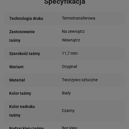
Specyfikacja
Termotransferowa
Technologia druku
Na zewnątrz
Zastosowanie
Wewnątrz
taśmy
11,7 mm
Szerokość taśmy
Oryginał
Wariant
Tworzywo sztuczne
Materiał
Biały
Kolor taśmy
Kolor nadruku
Czarny
taśmy
Bez kleju
Rodzaj kleju taśmy