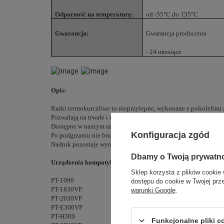
Odporność na temperaturę:
od -55°C do 135°C
Gwarancja:
Gwarancja producenta
- 24 miesiące
Opis:
Rurki termokurczliwe to nieprzylepne, wykonane z poliolefinu
Pozwalają na trwałe i czytelne oznaczanie kabli w szerokim zakr
Dostępne w naszym asortymencie zamienniki rurek wyróżnia fakt
Konfiguracja zgód
Po podgrzaniu nie brudzi, nie blaknie i ściśle przylega do prze
Nadruk pozostaje wyraźny nawet po przetarciu, narażeniu na śr
Dbamy o Twoją prywatn
Urządzenia kompatybilne:
Sklep korzysta z plików cookie 
PT-1090
dostępu do cookie w Twojej prz
PT-1830VP
warunki Google
.
PT-2030VP
PT-E300VP
PT-H300
Funkcjonalne pliki 