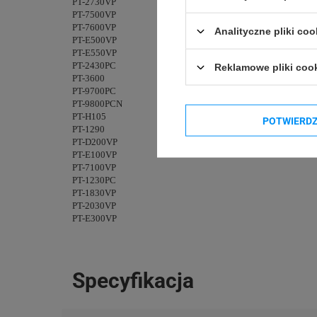
PT-2730VP
PT-7500VP
PT-7600VP
Analityczne pliki coo
PT-E500VP
PT-E550VP
PT-2430PC
Reklamowe pliki coo
PT-3600
PT-9700PC
PT-9800PCN
PT-H105
POTWIERD
PT-1290
PT-D200VP
PT-E100VP
PT-7100VP
PT-1230PC
PT-1830VP
PT-2030VP
PT-E300VP
Specyfikacja