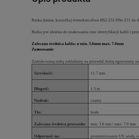
Rurka (taśma, koszulka) termokurczliwa HS2-231/HSe-231 do dr
Rurka jest idealna do znakowania oraz identyfikacji kabli i pr
Zalecana średnica kabla: ø min. 3.6mm-max. 7.0mm
Zastosowanie:
Zadrukowaną rurkę zakładamy na przewód, którą ogrzewamy za po
Szerokość:
11.7 mm
Długość:
1.5 m
Nadruk:
czarny
Tło:
białe
Zalecana średnica przewodu:
min. 3.6 mm / max. 7.0 mm
Odporność na:
promieniowanie UV, wodę, o