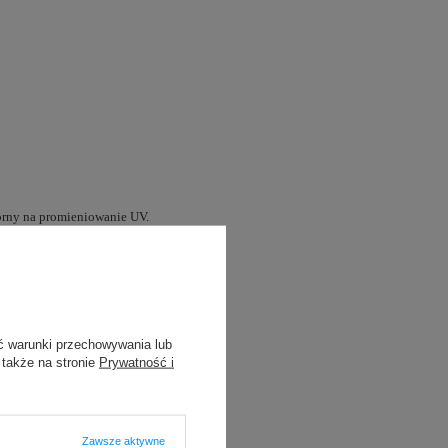
porny na promieniowanie UV.
ć warunki przechowywania lub
 także na stronie
Prywatność i
Zawsze aktywne