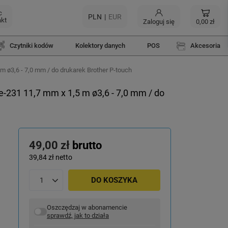
c
PLN
EUR
akt
Zaloguj się
0,00 zł
Czytniki kodów
Kolektory danych
POS
Akcesoria
 ø3,6 - 7,0 mm / do drukarek Brother P-touch
231 11,7 mm x 1,5 m ø3,6 - 7,0 mm / do
49,00 zł
brutto
39,84 zł
netto
DO KOSZYKA
Oszczędzaj w abonamencie
sprawdź, jak to działa