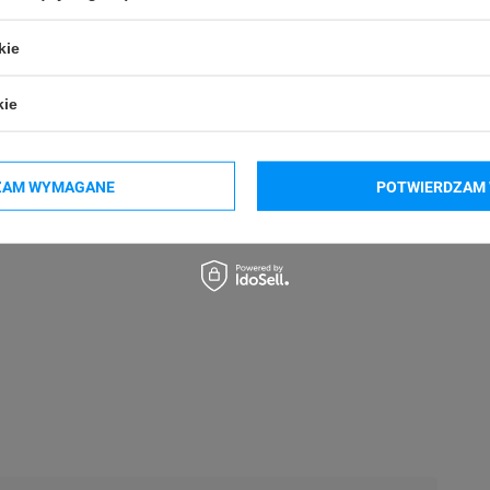
kie
kie
ZAM WYMAGANE
POTWIERDZAM 