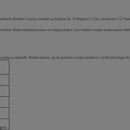
ukarek Brother. Czarny nadruk na białym tle. O d
ługości 1,5m, szerokości 11,7m
zewodów.
Rurki termokurczliwe to nieprzylepne, lecz bardzo trwałe znakowanie kabl
mocą opalarki. Rurka kurczy się do połowy swojej średnicy i ściśle przylega do k
gień