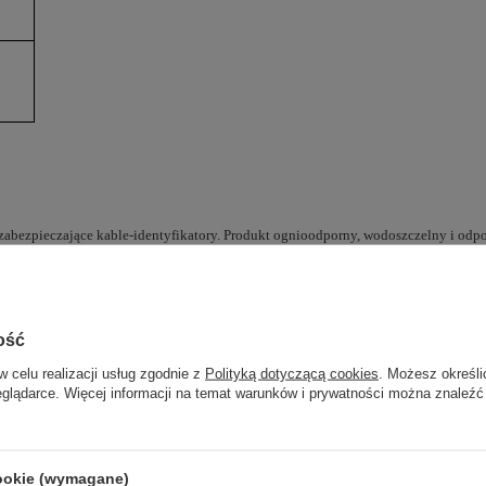
 zabezpieczające kable-identyfikatory. Produkt ognioodporny, wodoszczelny i od
esie średnic.
, że bardzo ściśle przylegają do powierzchni, tym samym lepiej je chroniąc.
wodów i kabli.
odki czystości i płyny przemysłowe.
ość
w celu realizacji usług zgodnie z
Polityką dotyczącą cookies
. Możesz określi
eglądarce. Więcej informacji na temat warunków i prywatności można znaleźć
cookie (wymagane)