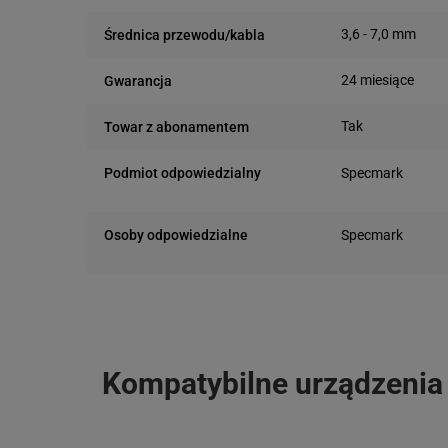
3,6 - 7,0 mm
Średnica przewodu/kabla
24 miesiące
Gwarancja
Tak
Towar z abonamentem
Podmiot odpowiedzialny
Specmark
Bielska 210
43-400 Cieszyn (
Osoby odpowiedzialne
Specmark
telefon: 730811
Bielska 210
e-mail: gspr@ptm
43-400 Cieszyn (
telefon: 730811
e-mail: gspr@ptm
Kompatybilne urządzenia