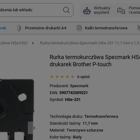
Wirtualny
Pomo
asystent
i kont
arek
Przenośne drukarki A4
Kalki termotransferowe
rczliwe HSe/HS2
Rurka termokurczliwa Specmark HSe-231 11,7 mm x 1,5 m
Rurka termokurczliwa Specmark HSe-
drukarek Brother P-touch
6 opinii
Producent
Specmark
EAN
5907743309221
Symbol
HSe-231
Technologia druku
Termotransferowa
Szerokość taśmy
11,7 mm
Materiał
Tworzywo sztuczne
Kolor taśmy
Biały