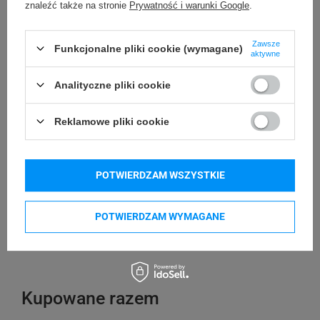
znaleźć także na stronie
Prywatność i warunki Google
.
24 miesiące
Gwarancja
Zawsze
Funkcjonalne pliki cookie (wymagane)
aktywne
Podmiot
Specmark
Bielska 210
odpowiedzialny
Analityczne pliki cookie
43-400 Cieszyn (Polska)
telefon: 730811399
Osoby
Specmark
Reklamowe pliki cookie
e-mail: gspr@ptmb.pl
Bielska 210
odpowiedzialne
43-400 Cieszyn (Polska)
telefon: 730811399
POTWIERDZAM WSZYSTKIE
e-mail: gspr@ptmb.pl
Kompatybilne urządzenia
POTWIERDZAM WYMAGANE
DYMO M1011
Kupowane razem