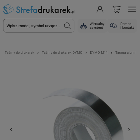
Wirtualny
Pomoc
asystent
i kontakt
Taśmy do drukarek
Taśmy do drukarek DYMO
DYMO M11
Taśma aluminio