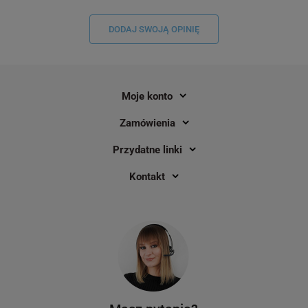
DODAJ SWOJĄ OPINIĘ
Moje konto
Zamówienia
Przydatne linki
Taśma Specmark TZe-251 24 mm x 8
Kontakt
m / do drukarek Brother P-touch
116
33,50 zł
DO KOSZYKA