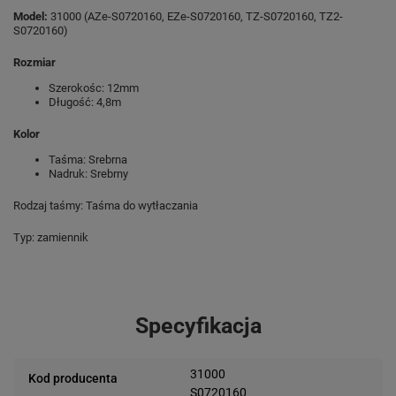
Model:
31000 (AZe-S0720160, EZe-S0720160, TZ-S0720160, TZ2-
S0720160)
Rozmiar
Szerokośc: 12mm
Długość: 4,8m
Kolor
Taśma: Srebrna
Nadruk: Srebrny
Rodzaj taśmy: Taśma do wytłaczania
Typ: zamiennik
Specyfikacja
31000
Kod producenta
S0720160