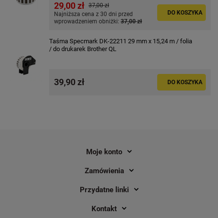
29,00 zł
37,00 zł
DO KOSZYKA
Najniższa cena z 30 dni przed
wprowadzeniem obniżki:
37,00 zł
Taśma Specmark DK-22211 29 mm x 15,24 m / folia
Taśma Brother DK-22225 38 mm x
Taśma Brother DK-22
/ do drukarek Brother QL
30,48 m / mocny klej / do drukarek
15,24 m / folia / do d
Brother QL
QL
1
39,90 zł
DO KOSZYKA
49,90 zł
187,20 zł
DO KOSZYKA
Moje konto
Zamówienia
Przydatne linki
Kontakt