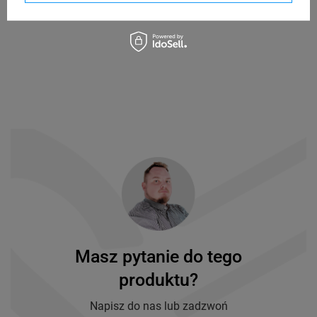
Masz pytanie do tego
produktu?
Napisz do nas lub zadzwoń