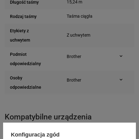
15,24 m
Długość taśmy
Taśma ciągła
Rodzaj taśmy
Etykiety z
Z uchwytem
uchwytem
Podmiot
Brother
Marynarska 15
odpowiedzialny
02-674 Warszawa
(Polska)
Osoby
Brother
Marynarska 15
odpowiedzialne
02-674 Warszawa
(Polska)
Kompatybilne urządzenia
Konfiguracja zgód
Brother TD-2020
Brother TD-2120N