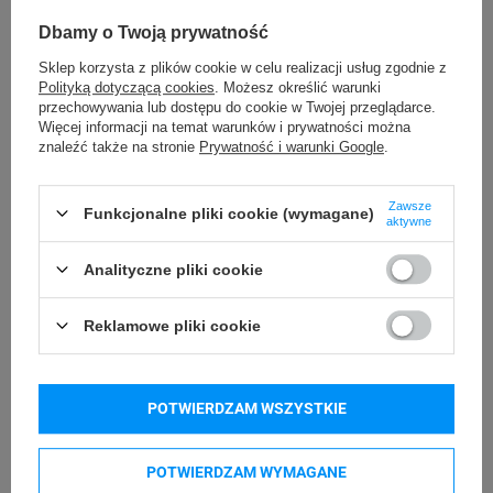
Brother TD-2130N
Brother TD-4410D
Dbamy o Twoją prywatność
Brother TD-4420DN
Brother TD-4520DN
Sklep korzysta z plików cookie w celu realizacji usług zgodnie z
Polityką dotyczącą cookies
. Możesz określić warunki
Brother TD-4550DNWB
Brother QL-600B
przechowywania lub dostępu do cookie w Twojej przeglądarce.
Więcej informacji na temat warunków i prywatności można
Brother QL-700
Brother QL-800 duocolor
znaleźć także na stronie
Prywatność i warunki Google
.
Brother QL-1100c
Brother QL-1110NWBc
Zawsze
Funkcjonalne pliki cookie (wymagane)
aktywne
Kupowane razem
Analityczne pliki cookie
Reklamowe pliki cookie
POTWIERDZAM WSZYSTKIE
POTWIERDZAM WYMAGANE