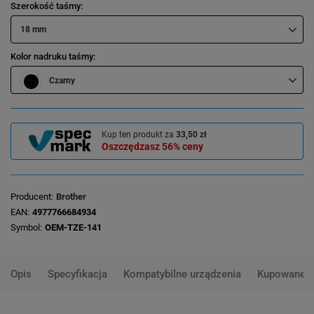
Szerokość taśmy
18 mm
Kolor nadruku taśmy
Czarny
Kup ten produkt za
33,50 zł
Oszczędzasz
56%
ceny
Producent
Brother
EAN
4977766684934
Symbol
OEM-TZE-141
Opis
Specyfikacja
Kompatybilne urządzenia
Kupowane 