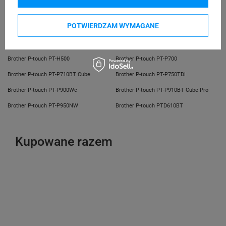
Brother P-touch PT-D800W
Brother P-touch PT-E300VP
POTWIERDZAM WYMAGANE
Brother P-touch PT-E550
Brother P-touch PT-E550WNIVP
Brother P-touch PT-E550WSP
Brother P-touch PT-E550WVP
Brother P-touch PT-H500
Brother P-touch PT-P700
Brother P-touch PT-P710BT Cube
Brother P-touch PT-P750TDI
Brother P-touch PT-P900Wc
Brother P-touch PT-P910BT Cube Pro
Brother P-touch PT-P950NW
Brother P-touch PTD610BT
Kupowane razem