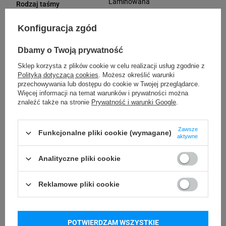
Laminowana
Rodzaj taśmy
Standard
Konfiguracja zgód
Tak
Laminowane
Dbamy o Twoją prywatność
Podmiot
Brother
Sklep korzysta z plików cookie w celu realizacji usług zgodnie z
Marynarska 15
odpowiedzialny
Polityką dotyczącą cookies
. Możesz określić warunki
02-674 Warszawa
przechowywania lub dostępu do cookie w Twojej przeglądarce.
(Polska)
Więcej informacji na temat warunków i prywatności można
Osoby
Brother
znaleźć także na stronie
Prywatność i warunki Google
.
Marynarska 15
odpowiedzialne
02-674 Warszawa
(Polska)
Zawsze
Funkcjonalne pliki cookie (wymagane)
aktywne
Kompatybilne urządzenia
Analityczne pliki cookie
Reklamowe pliki cookie
Brother P-touch PT-P750W
Brother P-touch PT-D410
Brother P-touch PT-D410VP
Brother P-touch PT-D450VP
POTWIERDZAM WSZYSTKIE
Brother P-touch PT-D460BTVP
Brother P-touch PT-D600VP