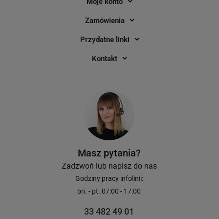
Moje konto
Zamówienia
Przydatne linki
Kontakt
Taśma Brother TZe-241 18 mm x 8 m
Taśma Brother TZe-1
/ do drukarek Brother P-touch
/ przezroczysta / czar
drukarek Brother P-to
3
83,00 zł
57,80 zł
DO KOSZYKA
Masz pytania?
Zadzwoń lub napisz do nas
Godziny pracy infolinii:
pn. - pt. 07:00 - 17:00
33 482 49 01