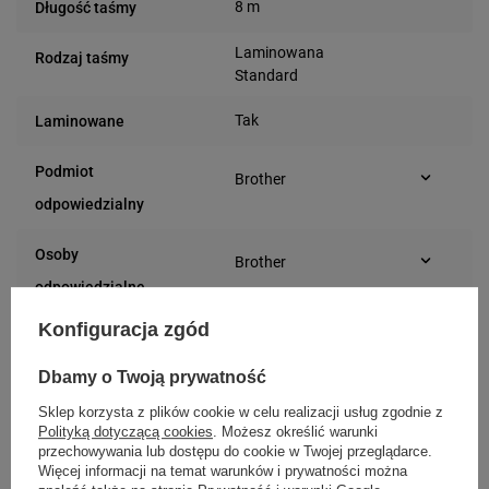
8 m
Długość taśmy
Laminowana
Rodzaj taśmy
Standard
Tak
Laminowane
Podmiot
Brother
Marynarska 15
odpowiedzialny
02-674 Warszawa
(Polska)
Osoby
Brother
Marynarska 15
odpowiedzialne
02-674 Warszawa
Konfiguracja zgód
(Polska)
Dbamy o Twoją prywatność
Kompatybilne urządzenia
Sklep korzysta z plików cookie w celu realizacji usług zgodnie z
Polityką dotyczącą cookies
. Możesz określić warunki
przechowywania lub dostępu do cookie w Twojej przeglądarce.
Brother P-touch PT-P750W
Brother P-touch PT-D410
Więcej informacji na temat warunków i prywatności można