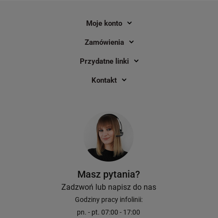
Moje konto
Zamówienia
Przydatne linki
Taśma Brother TZe-344 18 mm x 8 m
Taśma Brother TZe-4
Kontakt
/ czarna / złoty nadruk / do drukarek
/ czerwona / biały nad
Brother P-touch
drukarek Brother P-to
95,20 zł
73,40 zł
DO KOSZYKA
Masz pytania?
Zadzwoń lub napisz do nas
Godziny pracy infolinii:
pn. - pt. 07:00 - 17:00