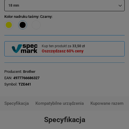
18 mm
Kolor nadruku taśmy
: Czarny
Kup ten produkt za
33,50 zł
Oszczędzasz
60%
ceny
Producent
Brother
EAN
4977766686327
Symbol
TZE441
Specyfikacja
Kompatybilne urządzenia
Kupowane razem
Specyfikacja