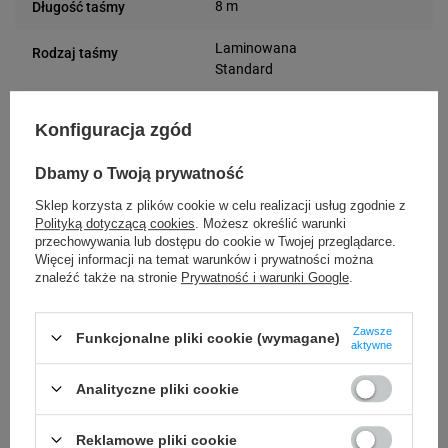
8 m
Długość taśmy
Laminowana
Rodzaj taśmy
Standard
Tak
Laminowane
Konfiguracja zgód
Podmiot
Brother
Dbamy o Twoją prywatność
Marynarska 15
odpowiedzialny
02-674 Warszawa
Sklep korzysta z plików cookie w celu realizacji usług zgodnie z
Polityką dotyczącą cookies
. Możesz określić warunki
(Polska)
Osoby
Brother
przechowywania lub dostępu do cookie w Twojej przeglądarce.
Więcej informacji na temat warunków i prywatności można
Marynarska 15
odpowiedzialne
znaleźć także na stronie
Prywatność i warunki Google
.
02-674 Warszawa
(Polska)
Zawsze
Funkcjonalne pliki cookie (wymagane)
aktywne
Kompatybilne urządzenia
Analityczne pliki cookie
Brother P-touch PT-D800W
Brother P-touch PT-P900Wc
Reklamowe pliki cookie