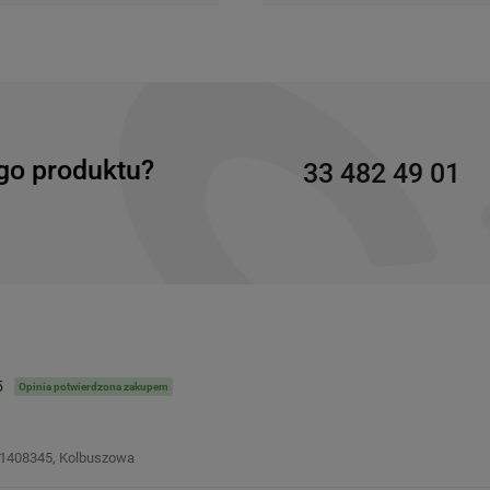
go produktu?
33 482 49 01
5
Opinia potwierdzona zakupem
1408345, Kolbuszowa