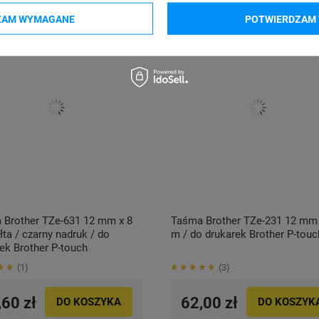
ZAM WYMAGANE
POTWIERDZAM 
 Brother TZe-631 12 mm x 8
Taśma Brother TZe-231 12 mm 
łta / czarny nadruk / do
m / do drukarek Brother P-touc
ek Brother P-touch
1
3
,60 zł
62,00 zł
DO KOSZYKA
DO KOSZYK