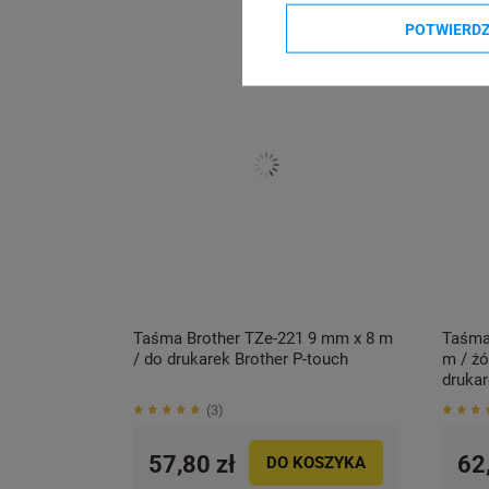
POTWIERD
Taśma Brother TZe-221 9 mm x 8 m
Taśma
/ do drukarek Brother P-touch
m / żó
drukar
3
57,80 zł
62
DO KOSZYKA