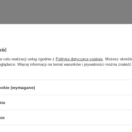
AIMO D210S
Brother P-touch PT
ość
D210
Brother P-touch PT-D210VP
Brother P-touch PT-
w celu realizacji usług zgodnie z
Polityką dotyczącą cookies
. Możesz określi
eglądarce. Więcej informacji na temat warunków i prywatności można znaleźć
-D460BTVP
Brother P-touch PT-D600VP
Brother P-touch PT
E300VP
Brother P-touch PT-E550
Brother P-touch PT
H100LB
Brother P-touch PT-H110
Brother P-touch PT-
cookie (wymagane)
kie
kie