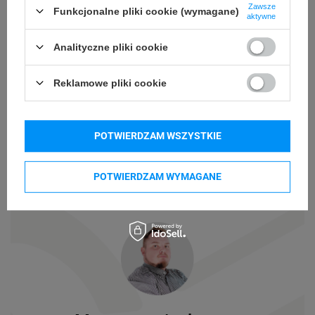
8 m
Długość taśmy
Zawsze
Funkcjonalne pliki cookie (wymagane)
aktywne
Standard
Rodzaj taśmy
Analityczne pliki cookie
Podmiot
Casio Europe GmbH
Reklamowe pliki cookie
Casio-Platz 1
odpowiedzialny
22848 Norderstedt
(Niemcy)
Osoby
Casio Europe GmbH
POTWIERDZAM WSZYSTKIE
Casio-Platz 1
odpowiedzialne
22848 Norderstedt
(Niemcy)
POTWIERDZAM WYMAGANE