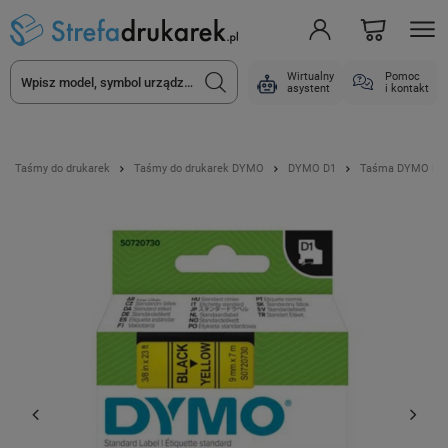
Wirtualny
Pomoc
asystent
i kontakt
Taśmy do drukarek
Taśmy do drukarek DYMO
DYMO D1
Taśma DYMO D1-40