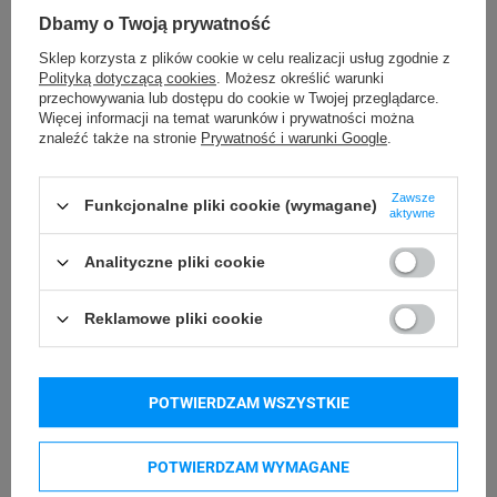
DYMO Rhino 4200
DYMO Rhino 5200
Dbamy o Twoją prywatność
DYMO Rhino 6000+
DYMO LabelWriter LW 450 Duo
Sklep korzysta z plików cookie w celu realizacji usług zgodnie z
Polityką dotyczącą cookies
. Możesz określić warunki
DYMO LabelManager LM 160
DYMO LabelManager LM 210D+
przechowywania lub dostępu do cookie w Twojej przeglądarce.
DYMO LabelManager LM 280
DYMO LabelManager LM 360D
Więcej informacji na temat warunków i prywatności można
znaleźć także na stronie
Prywatność i warunki Google
.
DYMO LabelManager LM 420P
DYMO LabelManager LM 500TS
Zawsze
Funkcjonalne pliki cookie (wymagane)
aktywne
Kupowane razem
Analityczne pliki cookie
Reklamowe pliki cookie
POTWIERDZAM WSZYSTKIE
POTWIERDZAM WYMAGANE