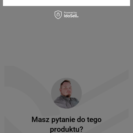
Masz pytanie do tego
produktu?