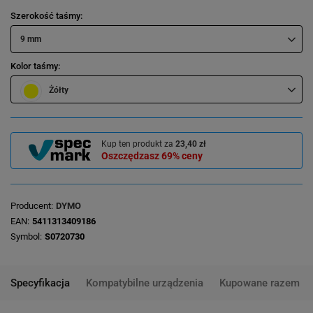
Szerokość taśmy
9 mm
Kolor taśmy
Żółty
Kup ten produkt za
23,40 zł
Oszczędzasz
69%
ceny
Producent
DYMO
EAN
5411313409186
Symbol
S0720730
Specyfikacja
Kompatybilne urządzenia
Kupowane razem