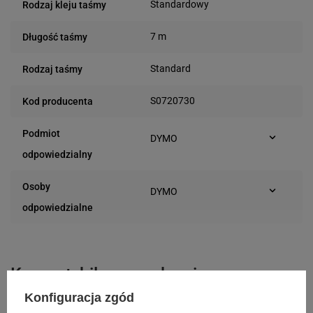
Standardowy
Rodzaj kleju taśmy
7 m
Długość taśmy
Standard
Rodzaj taśmy
S0720730
Kod producenta
Podmiot
DYMO
Plac Andersa 7
odpowiedzialny
61-894 Poznań (Polska)
Osoby
DYMO
Plac Andersa 7
odpowiedzialne
61-894 Poznań (Polska)
Kompatybilne urządzenia
Konfiguracja zgód