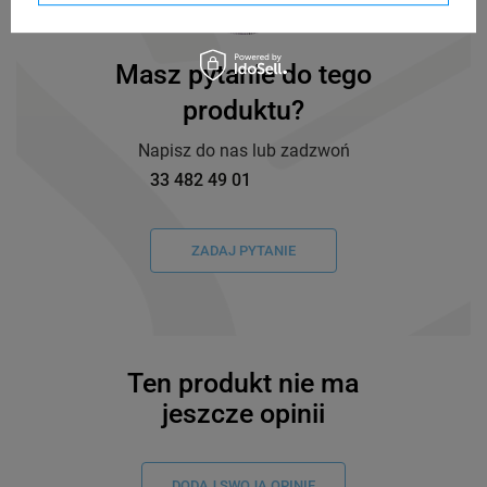
Masz pytanie do tego
produktu?
Napisz do nas lub zadzwoń
33 482 49 01
ZADAJ PYTANIE
Ten produkt nie ma
jeszcze opinii
DODAJ SWOJĄ OPINIĘ