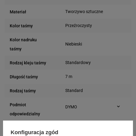
Tworzywo sztuczne
Materiał
Przeźroczysty
Kolor taśmy
Kolor nadruku
Niebieski
taśmy
Standardowy
Rodzaj kleju taśmy
7 m
Długość taśmy
Standard
Rodzaj taśmy
Podmiot
DYMO
Plac Andersa 7
odpowiedzialny
61-894 Poznań (Polska)
Osoby
DYMO
Konfiguracja zgód