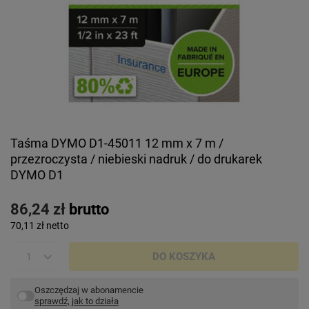
Taśma DYMO D1-45011 12 mm x 7 m /
przezroczysta / niebieski nadruk / do drukarek
DYMO D1
86,24 zł
brutto
70,11 zł
netto
DO KOSZYKA
Oszczędzaj w abonamencie
sprawdź, jak to działa