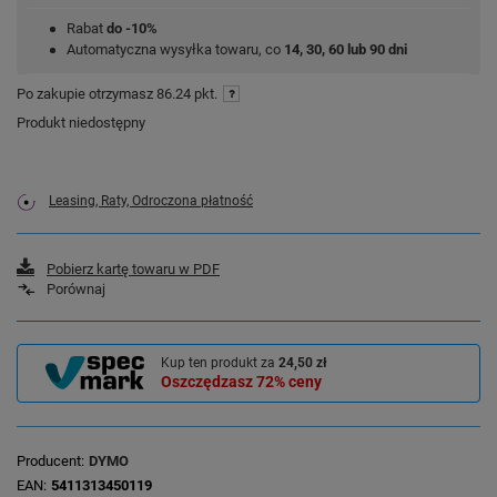
Rabat
do -10%
Automatyczna wysyłka towaru, co
14, 30, 60 lub 90 dni
Po zakupie otrzymasz
86.24 pkt.
Produkt niedostępny
Leasing, Raty, Odroczona płatność
Pobierz kartę towaru w PDF
Porównaj
Kup ten produkt za
24,50 zł
Oszczędzasz
72%
ceny
Producent
DYMO
EAN
5411313450119