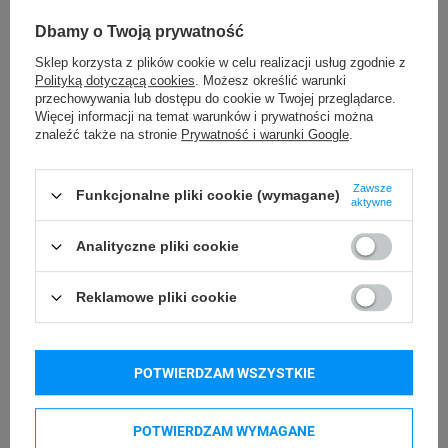
Plac Andersa 7
odpowiedzialne
61-894 Poznań (Polska)
Dbamy o Twoją prywatność
Sklep korzysta z plików cookie w celu realizacji usług zgodnie z
Polityką dotyczącą cookies
. Możesz określić warunki
Kompatybilne urządzenia
przechowywania lub dostępu do cookie w Twojej przeglądarce.
Więcej informacji na temat warunków i prywatności można
znaleźć także na stronie
Prywatność i warunki Google
.
DYMO Rhino 4200
DYMO Rhino 5200
Zawsze
Funkcjonalne pliki cookie (wymagane)
DYMO Rhino 6000+
DYMO LabelWriter LW 450 Duo
aktywne
DYMO LabelManager LM 160
DYMO LabelManager LM 210D+
Analityczne pliki cookie
DYMO LabelManager LM 280
DYMO LabelManager LM 360D
DYMO LabelManager LM 420P
DYMO LabelManager LM 500TS
Reklamowe pliki cookie
POTWIERDZAM WSZYSTKIE
POTWIERDZAM WYMAGANE