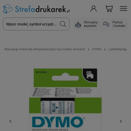
Wirtualny
Pomoc
asystent
i kontakt
Wyszukaj materiały eksploatacyjne wg modelu drukarki
DYMO
LabelManager