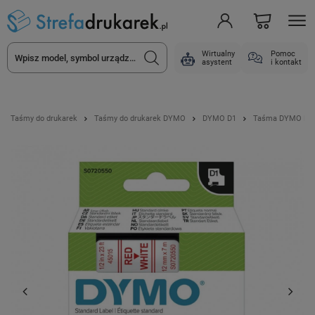
Wirtualny
Pomoc
asystent
i kontakt
Taśmy do drukarek
Taśmy do drukarek DYMO
DYMO D1
Taśma DYMO D1-4