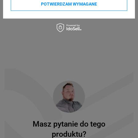
POTWIERDZAM WYMAGANE
Masz pytanie do tego
produktu?