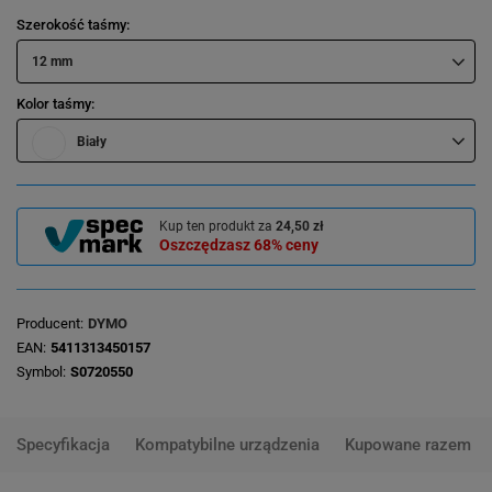
Szerokość taśmy
12 mm
Kolor taśmy
Biały
Kup ten produkt za
24,50 zł
Oszczędzasz
68%
ceny
Producent
DYMO
EAN
5411313450157
Symbol
S0720550
Specyfikacja
Kompatybilne urządzenia
Kupowane razem