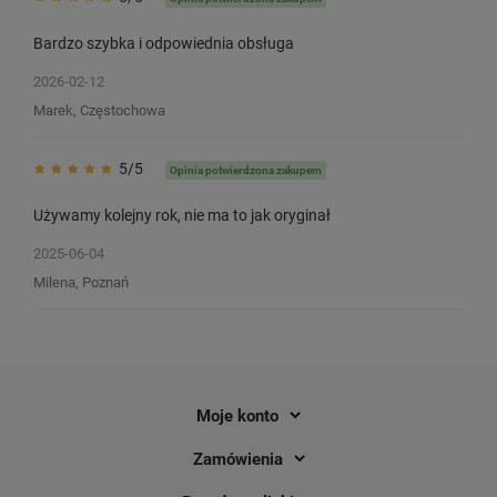
Bardzo szybka i odpowiednia obsługa
2026-02-12
Taśma DYMO D1-45010 12 mm x 7 m
Taśma DYMO D1-4501
Marek, Częstochowa
/ przezroczysta / czarny nadruk / do
/ do drukarek DYMO 
drukarek DYMO D1
5/5
Opinia potwierdzona zakupem
2
2
Używamy kolejny rok, nie ma to jak oryginał
75,00 zł
69,00 zł
DO KOSZYKA
2025-06-04
Cena regularna:
-8%
75,
Milena, Poznań
Najniższa cena z 30 dni 
wprowadzeniem obniżki:
Moje konto
Zamówienia