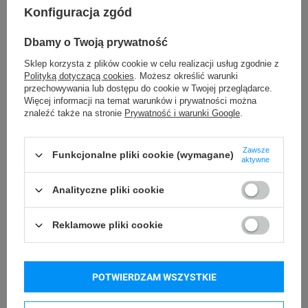
DYMO Rhino 4200
DYMO Rhino 5200
Konfiguracja zgód
DYMO Rhino 6000+
DYMO LabelWriter LW 450 Duo
Dbamy o Twoją prywatność
DYMO LabelManager LM 160
DYMO LabelManager LM 210D+
Sklep korzysta z plików cookie w celu realizacji usług zgodnie z
DYMO LabelManager LM 280
DYMO LabelManager LM 360D
Polityką dotyczącą cookies
. Możesz określić warunki
przechowywania lub dostępu do cookie w Twojej przeglądarce.
DYMO LabelManager LM 420P
DYMO LabelManager LM 500TS
Więcej informacji na temat warunków i prywatności można
znaleźć także na stronie
Prywatność i warunki Google
.
Kupowane razem
Zawsze
Funkcjonalne pliki cookie (wymagane)
aktywne
Analityczne pliki cookie
Reklamowe pliki cookie
POTWIERDZAM WSZYSTKIE