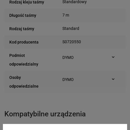
Standardowy
Rodzaj kleju taśmy
7 m
Długość taśmy
Standard
Rodzaj taśmy
S0720550
Kod producenta
Podmiot
DYMO
Plac Andersa 7
odpowiedzialny
61-894 Poznań (Polska)
Osoby
DYMO
Plac Andersa 7
odpowiedzialne
61-894 Poznań (Polska)
Kompatybilne urządzenia