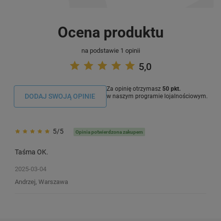
Ocena produktu
na podstawie 1 opinii
5,0
Za opinię otrzymasz
50 pkt.
DODAJ SWOJĄ OPINIE
w naszym programie lojalnościowym.
5/5
Opinia potwierdzona zakupem
Taśma OK.
2025-03-04
Taśma DYMO LetraTag 91204 12 mm
Taśma DYMO LetraTa
Andrzej, Warszawa
x 4 m / zielona / czarny nadruk / do
x 4 m / do drukarek 
drukarek DYMO LT
1
1