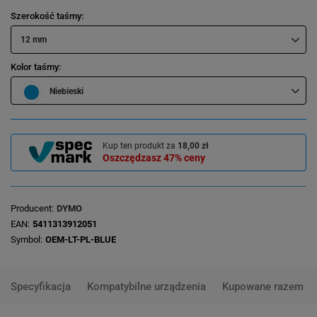
Szerokość taśmy
12 mm
Kolor taśmy
Niebieski
Kup ten produkt za
18,00 zł
Oszczędzasz
47%
ceny
Producent
DYMO
EAN
5411313912051
Symbol
OEM-LT-PL-BLUE
Specyfikacja
Kompatybilne urządzenia
Kupowane razem