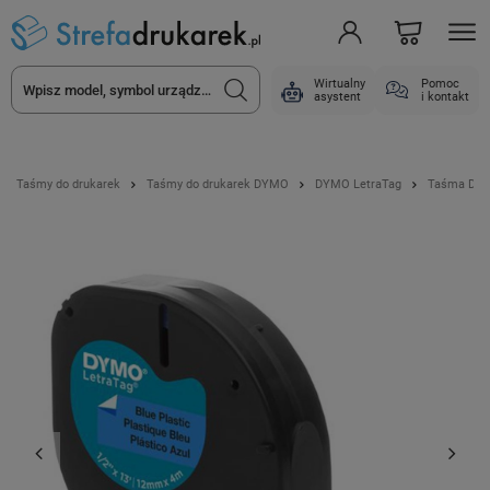
Wirtualny
Pomoc
asystent
i kontakt
Taśmy do drukarek
Taśmy do drukarek DYMO
DYMO LetraTag
Taśma DYMO