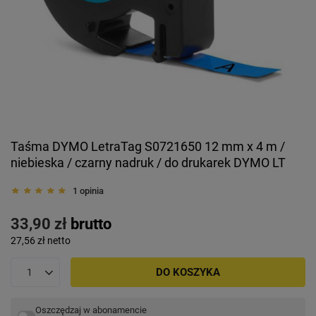
Taśma DYMO LetraTag S0721650 12 mm x 4 m /
niebieska / czarny nadruk / do drukarek DYMO LT
1 opinia
33,90 zł
brutto
27,56 zł
netto
DO KOSZYKA
Oszczędzaj w abonamencie