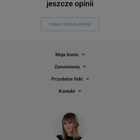
jeszcze opinii
DODAJ SWOJĄ OPINIĘ
Moje konto
Taśma DYMO D1-45013 2093097 12
Drukarka etykiet DYM
Zamówienia
mm x 7 m / papierowa / do drukarek
180 dpi / do 19 mm / 
DYMO D1 / zestaw 10 szt.
zestawie
Przydatne linki
1
Kontakt
459,00 zł
1 129,00 zł
DO KOSZYKA