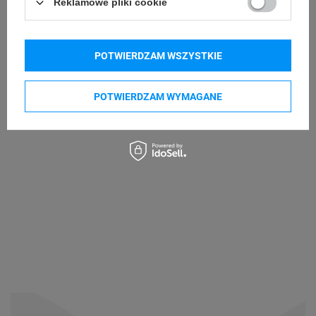
Kupowane razem
Reklamowe pliki cookie
POTWIERDZAM WSZYSTKIE
POTWIERDZAM WYMAGANE