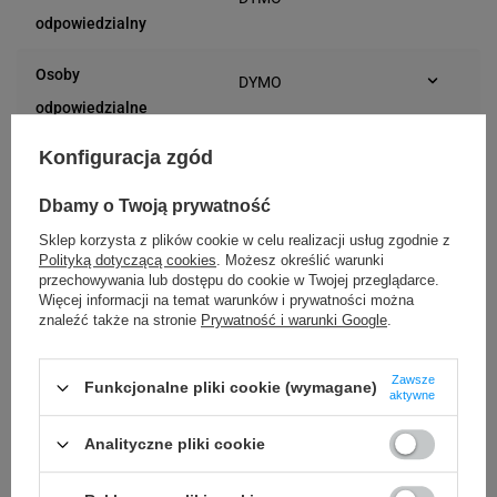
Plac Andersa 7
odpowiedzialny
61-894 Poznań (Polska)
Osoby
DYMO
Plac Andersa 7
odpowiedzialne
61-894 Poznań (Polska)
Konfiguracja zgód
Dbamy o Twoją prywatność
Kompatybilne urządzenia
Sklep korzysta z plików cookie w celu realizacji usług zgodnie z
Polityką dotyczącą cookies
. Możesz określić warunki
przechowywania lub dostępu do cookie w Twojej przeglądarce.
DYMO Rhino 4200
DYMO Rhino 5200
Więcej informacji na temat warunków i prywatności można
znaleźć także na stronie
Prywatność i warunki Google
.
DYMO Rhino 6000+
DYMO LabelWriter LW 450 Duo
DYMO LabelManager LM 160
DYMO LabelManager LM 210D+
Zawsze
Funkcjonalne pliki cookie (wymagane)
DYMO LabelManager LM 280
DYMO LabelManager LM 360D
aktywne
DYMO LabelManager LM 420P
DYMO LabelManager LM 500TS
Analityczne pliki cookie