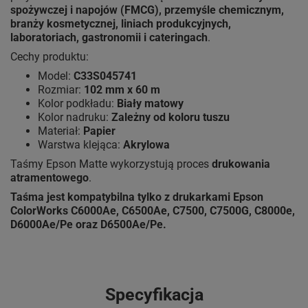
spożywczej i napojów (FMCG), przemyśle chemicznym,
branży kosmetycznej, liniach produkcyjnych,
laboratoriach, gastronomii i cateringach
.
Cechy produktu:
Model:
C33S045741
Rozmiar:
102 mm x 60 m
Kolor podkładu:
Biały matowy
Kolor nadruku:
Zależny od koloru tuszu
Materiał:
Papier
Warstwa klejąca:
Akrylowa
Taśmy Epson Matte wykorzystują proces
drukowania
atramentowego
.
Taśma jest kompatybilna tylko z drukarkami Epson
ColorWorks C6000Ae, C6500Ae, C7500, C7500G, C8000e,
D6000Ae/Pe oraz D6500Ae/Pe.
Specyfikacja