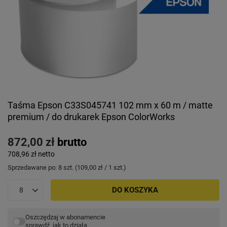
Taśma Epson C33S045741 102 mm x 60 m / matte
premium / do drukarek Epson ColorWorks
872,00 zł
brutto
708,96 zł
netto
Sprzedawane po:
8
szt.
(
109,00 zł
/ 1 szt.)
DO KOSZYKA
Oszczędzaj w abonamencie
sprawdź, jak to działa