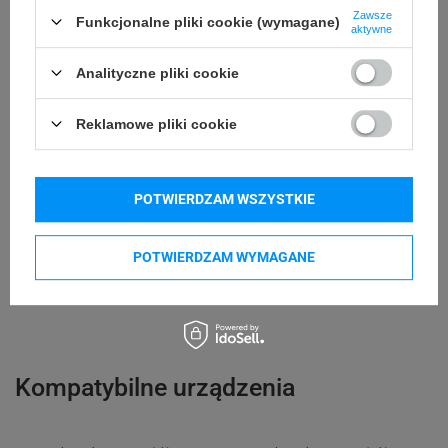
Zawsze
76 mm
Średnica gilzy
Funkcjonalne pliki cookie (wymagane)
aktywne
Biały
Kolor taśmy
Analityczne pliki cookie
Kolor nadruku
Reklamowe pliki cookie
Nie dotyczy
taśmy
Akrylowy
Rodzaj kleju taśmy
POTWIERDZAM WSZYSTKIE
60 m
Długość taśmy
POTWIERDZAM WYMAGANE
Taśma ciągła
Rodzaj taśmy
Inkjet
Kompatybilne urządzenia