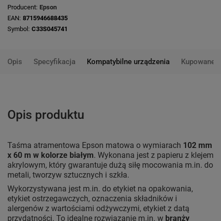
Producent
Epson
EAN
8715946688435
Symbol
C33S045741
Opis
Specyfikacja
Kompatybilne urządzenia
Kupowane 
Opis produktu
Taśma atramentowa Epson matowa o wymiarach
102 mm
x 60 m w kolorze białym
. Wykonana jest z papieru z klejem
akrylowym, który gwarantuje dużą siłę mocowania m.in. do
metali, tworzyw sztucznych i szkła.
Wykorzystywana jest m.in. do etykiet na opakowania,
etykiet ostrzegawczych, oznaczenia składników i
alergenów z wartościami odżywczymi, etykiet z datą
przydatności. To idealne rozwiązanie m.in. w
branży