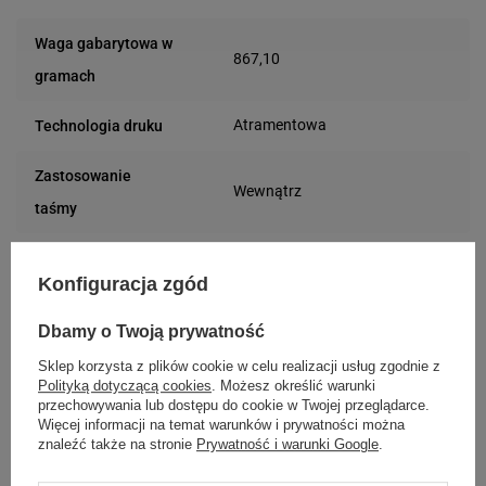
Waga gabarytowa w
867,10
gramach
Atramentowa
Technologia druku
Zastosowanie
Wewnątrz
taśmy
102 mm
Szerokość taśmy
Konfiguracja zgód
Oryginał
Wariant
Dbamy o Twoją prywatność
Papier
Materiał
Sklep korzysta z plików cookie w celu realizacji usług zgodnie z
Polityką dotyczącą cookies
. Możesz określić warunki
przechowywania lub dostępu do cookie w Twojej przeglądarce.
Matowa
Rodzaj powierzchni
Więcej informacji na temat warunków i prywatności można
znaleźć także na stronie
Prywatność i warunki Google
.
152 mm
Średnica rolki