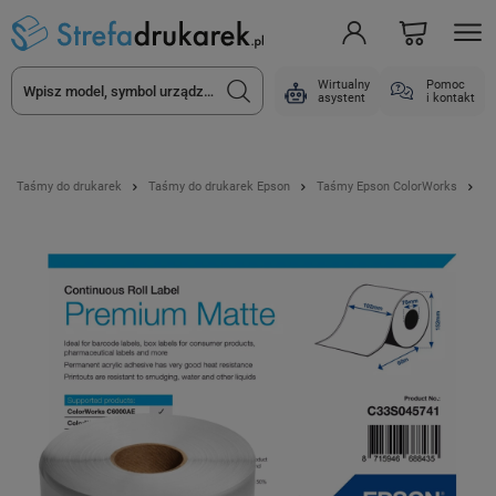
Wirtualny
Pomoc
asystent
i kontakt
Taśmy do drukarek
Taśmy do drukarek Epson
Taśmy Epson ColorWorks
T