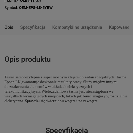
EAN
8715946611549
Symbol
OEM-EPS-LK-5YBW
Opis
Specyfikacja
Kompatybilne urządzenia
Kupowane 
Opis produktu
Taśma samoprzylepna z super mocnym klejem do zadań specjalnych. Taśma
Epson LK gwarantuje doskonałe rezultaty pracy. Służy między innymi
do znakowania elementów w układach elektrycznych i
telekomunikacyjnych. Wielozadaniowa taśma jest niezastąpiona we
wszystkich wymagających miejscach, takich jak biuro, magazyn, rozdzielnia
elektryczna. Sprawdzi się świetnie wewnątrz i na zewnątrz.
Specyfikacja