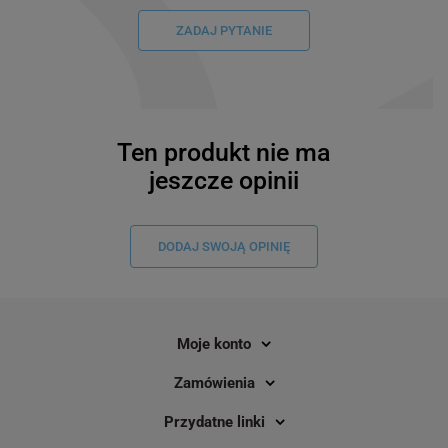
ZADAJ PYTANIE
Ten produkt nie ma
jeszcze opinii
DODAJ SWOJĄ OPINIĘ
Moje konto
Taśma Epson LK-5WBW 18 mm x 9 m
Taśma Epson LK-3WB
/ mocny klej / do drukarek Epson
mocny klej / do druka
Zamówienia
LabelWorks
LabelWorks
Przydatne linki