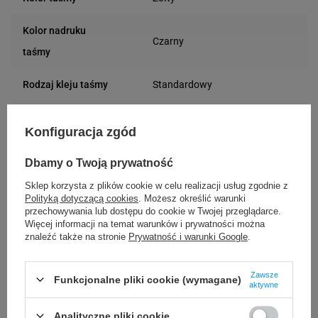
Kolor nadruku
Czarny
taśmy
Standardowy
Rodzaj kleju taśmy
9 m
Długość taśmy
Konfiguracja zgód
Standard
Rodzaj taśmy
Dbamy o Twoją prywatność
Sklep korzysta z plików cookie w celu realizacji usług zgodnie z
Polityką dotyczącą cookies
. Możesz określić warunki
przechowywania lub dostępu do cookie w Twojej przeglądarce.
Kompatybilne urządzenia
Więcej informacji na temat warunków i prywatności można
znaleźć także na stronie
Prywatność i warunki Google
.
EPSON LabelWorks LW-600P
EPSON LabelWorks LW-K400VP
Zawsze
Funkcjonalne pliki cookie (wymagane)
aktywne
EPSON LabelWorks LW-700
EPSON LabelWorks Z5010BE
EPSON LabelWorks Z700FK
EPSON LabelWorks Z900FK
Analityczne pliki cookie