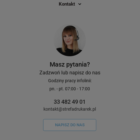
66,00 zł
46,00 zł
DO KOSZYKA
Kontakt
Cena regularna:
-38%
107,00 zł
Cena regularna:
-40%
77
Najniższa cena z 30 dni przed
Najniższa cena z 30 dni 
wprowadzeniem obniżki:
107,00 zł
-38%
wprowadzeniem obniżki:
Masz pytania?
Zadzwoń lub napisz do nas
Godziny pracy infolinii:
pn. - pt. 07:00 - 17:00
33 482 49 01
kontakt@strefadrukarek.pl
NAPISZ DO NAS