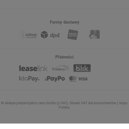
Formy dostawy
Płatności
W sklepie prezentujemy ceny brutto (z VAT).
Stawki VAT dla konsumentów z kraju:
Polska
.