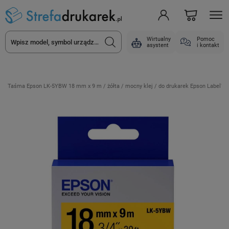
Wirtualny
Pomoc
asystent
i kontakt
Taśma Epson LK-5YBW 18 mm x 9 m / żółta / mocny klej / do drukarek Epson LabelWo