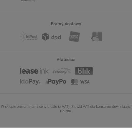
Formy dostawy
Płatności
W sklepie prezentujemy ceny brutto (z VAT).
Stawki VAT dla konsumentów z kraju:
Polska
.