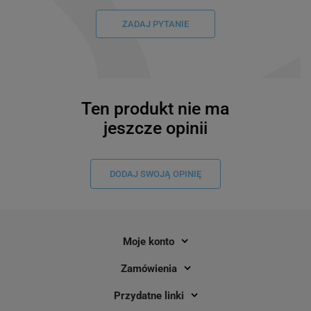
ZADAJ PYTANIE
Ten produkt nie ma
jeszcze opinii
DODAJ SWOJĄ OPINIĘ
Moje konto
Zamówienia
Taśma Specmark AS-12KW LA-4WBN
Taśma Specmark LK-
12 mm x 8 m / do drukarek Epson
8 m / do drukarek Ep
Przydatne linki
LabelWorks