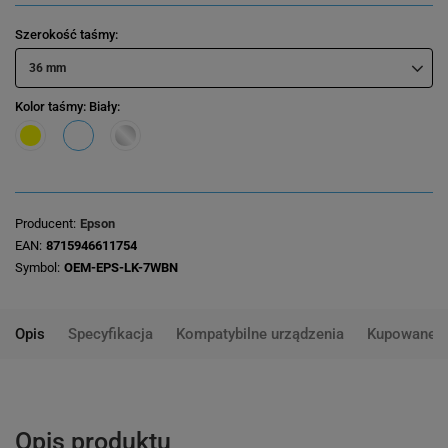
Szerokość taśmy
36 mm
Kolor taśmy
: Biały
Producent
Epson
EAN
8715946611754
Symbol
OEM-EPS-LK-7WBN
Opis
Specyfikacja
Kompatybilne urządzenia
Kupowane 
Opis produktu