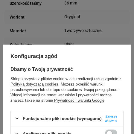
36 mm
Szerokość taśmy
Oryginał
Wariant
Tworzywo sztuczne
Materiał
Biały
Kolor taśmy
Konfiguracja zgód
Kolor nadruku
Czarny
taśmy
Dbamy o Twoją prywatność
Sklep korzysta z plików cookie w celu realizacji usług zgodnie z
Standardowy
Rodzaj kleju taśmy
Polityką dotyczącą cookies
. Możesz określić warunki
przechowywania lub dostępu do cookie w Twojej przeglądarce.
9 m
Długość taśmy
Więcej informacji na temat warunków i prywatności można
znaleźć także na stronie
Prywatność i warunki Google
.
Standard
Rodzaj taśmy
Zawsze
Funkcjonalne pliki cookie (wymagane)
aktywne
Analityczne pliki cookie