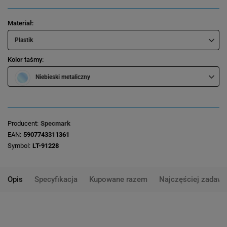
Materiał
Plastik
Kolor taśmy
Niebieski metaliczny
Producent
Specmark
EAN
5907743311361
Symbol
LT-91228
Opis
Specyfikacja
Kupowane razem
Najczęściej zadawa