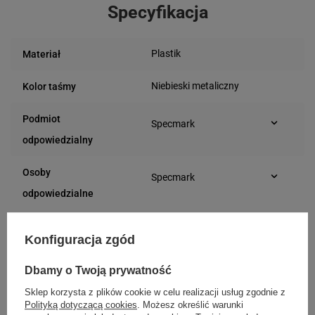
Specyfikacja
Plastik
Materiał
Niebieski metaliczny
Kolor taśmy
Podmiot
Specmark
Bielska 210
odpowiedzialny
43-400 Cieszyn (Polska)
telefon: 730811399
Osoby
Specmark
e-mail: gspr@ptmb.pl
Bielska 210
odpowiedzialne
43-400 Cieszyn (Polska)
telefon: 730811399
Kupowane razem
e-mail: gspr@ptmb.pl
Konfiguracja zgód
Dbamy o Twoją prywatność
Sklep korzysta z plików cookie w celu realizacji usług zgodnie z
Polityką dotyczącą cookies
. Możesz określić warunki