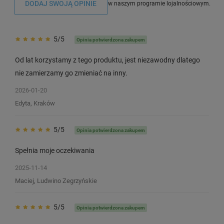
DODAJ SWOJĄ OPINIE
w naszym programie lojalnościowym.
5/5
Opinia potwierdzona zakupem
Od lat korzystamy z tego produktu, jest niezawodny dlatego
nie zamierzamy go zmieniać na inny.
Taśma Specmark LetraTag 12268 12
Taśma Specmark Letr
2026-01-20
mm x 4 m / przezroczysta / czarny
mm x 4 m / do druka
Edyta, Kraków
nadruk / do drukarek DYMO LT
10
10
5/5
Opinia potwierdzona zakupem
23,90 zł
18,00 zł
DO KOSZYKA
Spełnia moje oczekiwania
2025-11-14
Maciej, Ludwino Zegrzyńskie
5/5
Opinia potwierdzona zakupem