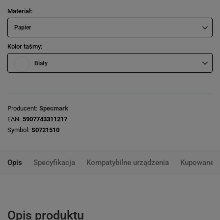
Materiał
Papier
Kolor taśmy
Biały
Producent
Specmark
EAN
5907743311217
Symbol
S0721510
Opis
Specyfikacja
Kompatybilne urządzenia
Kupowane 
Opis produktu