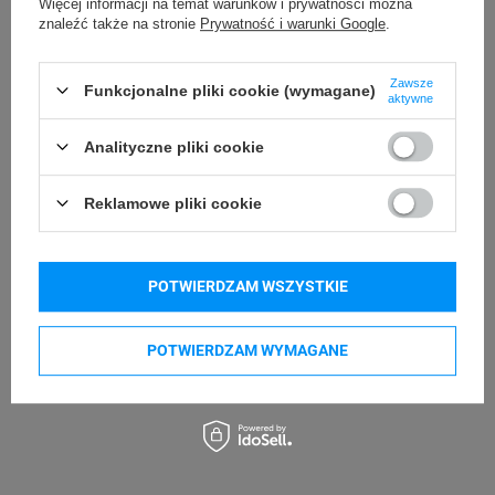
Więcej informacji na temat warunków i prywatności można
telefon: 730811399
Osoby
Specmark
znaleźć także na stronie
Prywatność i warunki Google
.
e-mail: gspr@ptmb.pl
Bielska 210
odpowiedzialne
43-400 Cieszyn (Polska)
Zawsze
telefon: 730811399
Funkcjonalne pliki cookie (wymagane)
aktywne
e-mail: gspr@ptmb.pl
Kompatybilne urządzenia
Analityczne pliki cookie
Reklamowe pliki cookie
DYMO LetraTag LT 100H
Phomemo P12 PRO
DYMO LetraTag LT 200B
POTWIERDZAM WSZYSTKIE
Kupowane razem
POTWIERDZAM WYMAGANE