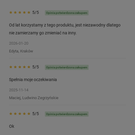
5/5
Opinia potwierdzona zakupem
Od lat korzystamy z tego produktu, jest niezawodny dlatego
nie zamierzamy go zmieniać na inny.
2026-01-20
Edyta, Kraków
5/5
Opinia potwierdzona zakupem
Spełnia moje oczekiwania
2025-11-14
Taśma Specmark LetraTag 59422 12
Taśma Specmark Letr
Maciej, Ludwino Zegrzyńskie
mm x 4 m / do drukarek DYMO LT
mm x 4 m / przezroczy
nadruk / do drukarek
5/5
Opinia potwierdzona zakupem
10
10
Ok
18,00 zł
23,90 zł
DO KOSZYKA