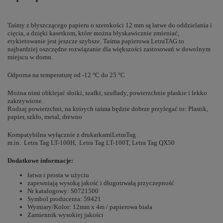
Taśmy z błyszczącego papieru o szerokości 12 mm są łatwe do oddzielania i
cięcia, a dzięki kasetkom, które można błyskawicznie zmieniać,
etykietowanie jest jeszcze szybsze. Taśma papierowa LetraTAG to
najbardziej oszczędne rozwiązanie dla większości zastosowań w dowolnym
miejscu w domu.
Odporna na temperaturę od -12 °C do 25 °C
Można nimi obklejać słoiki, szafki, szuflady, powierzchnie płaskie i lekko
zakrzywione.
Rodzaj powierzchni, na których taśma będzie dobrze przylegać to: Plastik,
papier, szkło, metal, drewno
Kompatybilna wyłącznie z drukarkamiLetraTag
m.in. Letra Tag LT-100H, Letra Tag LT-100T, Letra Tag QX50
Dodatkowe informacje:
łatwa i prosta w użyciu
zapewniają wysoką jakość i długotrwałą przyczepność
Nr katalogowy: S0721500
Symbol producenta: 59421
Wymiary/Kolor: 12mm x 4m / papierowa biała
Zamiennik wysokiej jakości