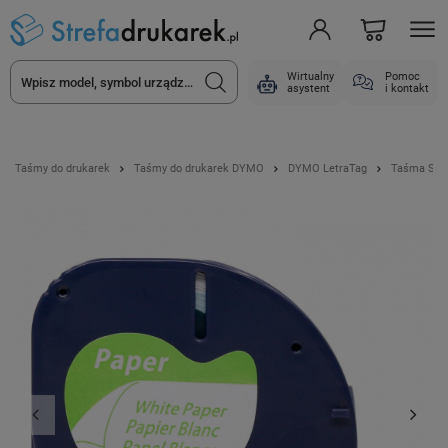
Wirtualny
Pomoc
asystent
i kontakt
Taśmy do drukarek
Taśmy do drukarek DYMO
DYMO LetraTag
Taśma Spec