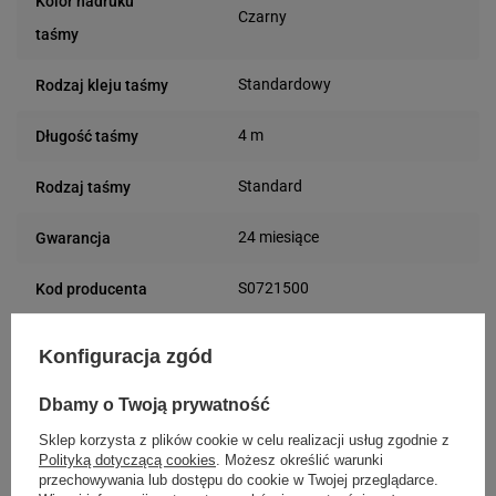
Kolor nadruku
Czarny
taśmy
Standardowy
Rodzaj kleju taśmy
4 m
Długość taśmy
Standard
Rodzaj taśmy
24 miesiące
Gwarancja
S0721500
Kod producenta
Towar z
Konfiguracja zgód
Tak
abonamentem
Dbamy o Twoją prywatność
Podmiot
Specmark
Sklep korzysta z plików cookie w celu realizacji usług zgodnie z
Bielska 210
odpowiedzialny
Polityką dotyczącą cookies
. Możesz określić warunki
43-400 Cieszyn (Polska)
przechowywania lub dostępu do cookie w Twojej przeglądarce.