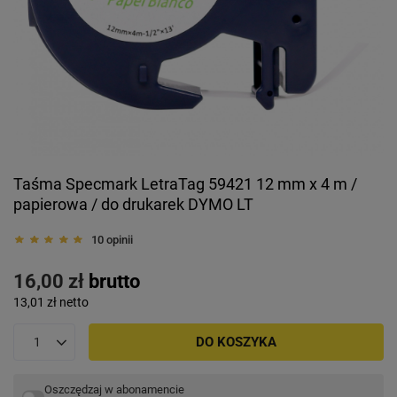
Taśma Specmark LetraTag 59421 12 mm x 4 m /
papierowa / do drukarek DYMO LT
10 opinii
16,00 zł
brutto
13,01 zł
netto
DO KOSZYKA
Oszczędzaj w abonamencie