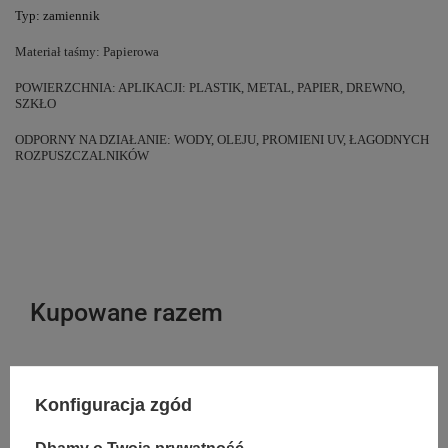
Typ: zamiennik
Materiał taśmy: Papierowa
POWIERZCHNIA: APLIKACJI: PLASTIK, METAL, PAPIER, DREWNO,
SZKŁO
ODPORNY NA DZIAŁANIE: WODY, OLEJU, PROMIENI UV, ŁAGODNYCH
ROZPUSZCZALNIKÓW
Kupowane razem
Konfiguracja zgód