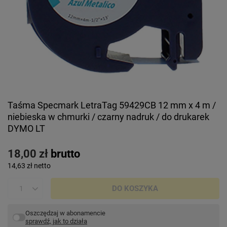
Taśma Specmark LetraTag 59429CB 12 mm x 4 m /
niebieska w chmurki / czarny nadruk / do drukarek
DYMO LT
18,00 zł
brutto
14,63 zł
netto
DO KOSZYKA
Oszczędzaj w abonamencie
sprawdź, jak to działa