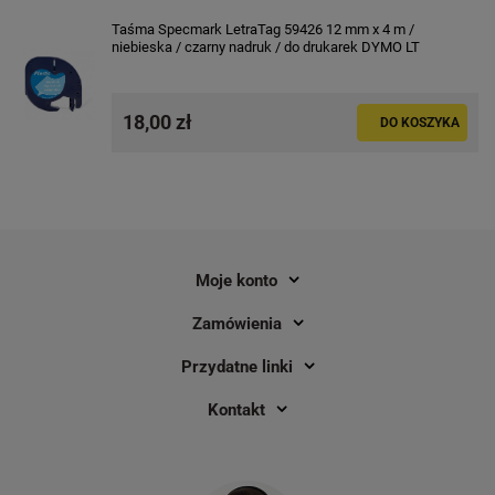
mm x 4 m / czerwona / czarny nadruk
mm x 4 m / do druka
Taśma Specmark LetraTag 59426 12 mm x 4 m /
/ do drukarek DYMO LT
niebieska / czarny nadruk / do drukarek DYMO LT
10
10
18,00 zł
18,00 zł
18,00 zł
DO KOSZYKA
DO KOSZYKA
Moje konto
Zamówienia
Przydatne linki
Kontakt