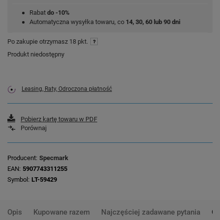
Rabat
do -10%
Automatyczna wysyłka towaru, co
14, 30, 60 lub 90 dni
Po zakupie otrzymasz
18 pkt.
Produkt niedostępny
Leasing, Raty, Odroczona płatność
Pobierz kartę towaru w PDF
Porównaj
Producent
Specmark
EAN
5907743311255
Symbol
LT-59429
Opis
Kupowane razem
Najczęściej zadawane pytania
Op