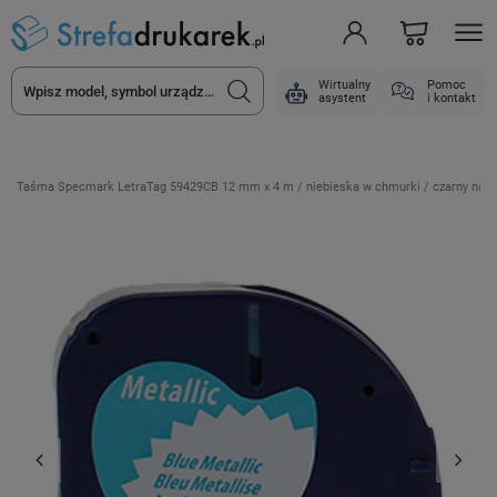
Wirtualny
Pomoc
asystent
i kontakt
Taśma Specmark LetraTag 59429CB 12 mm x 4 m / niebieska w chmurki / czarny nadr