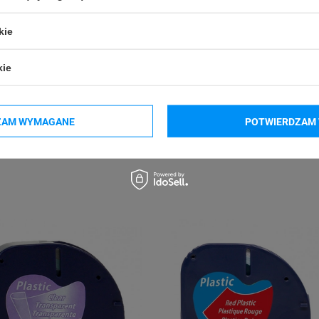
b.pl
kie
kie
DYMO LetraTag LT 200B
ZAM WYMAGANE
POTWIERDZAM 