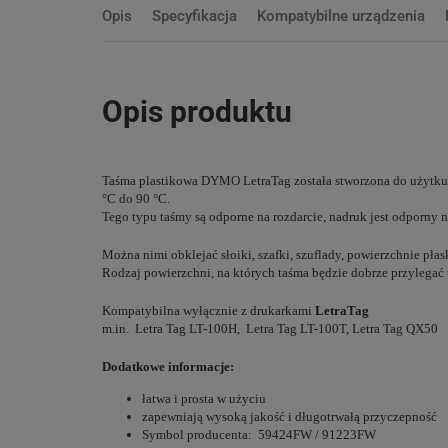
Opis
Specyfikacja
Kompatybilne urządzenia
Opis produktu
Taśma plastikowa DYMO LetraTag została stworzona do użytku 
°C do 90 °C.
Tego typu taśmy są odporne na rozdarcie, nadruk jest odporny 
Można nimi obklejać słoiki, szafki, szuflady, powierzchnie pła
Rodzaj powierzchni, na których taśma będzie dobrze przylegać to
Kompatybilna wyłącznie z drukarkami
LetraTag
m.in. Letra Tag LT-100H, Letra Tag LT-100T, Letra Tag QX50
Dodatkowe informacje:
łatwa i prosta w użyciu
zapewniają wysoką jakość i długotrwałą przyczepność
Symbol producenta: 59424FW / 91223FW