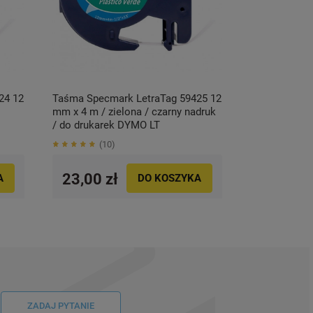
24 12
Taśma Specmark LetraTag 59425 12
mm x 4 m / zielona / czarny nadruk
/ do drukarek DYMO LT
10
23,00 zł
A
DO KOSZYKA
ZADAJ PYTANIE