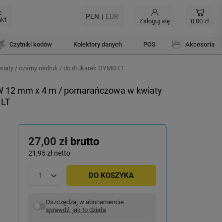
c
PLN
EUR
akt
Zaloguj się
0,00 zł
Czytniki kodów
Kolektory danych
POS
Akcesoria
ty / czarny nadruk / do drukarek DYMO LT
 12 mm x 4 m / pomarańczowa w kwiaty
 LT
27,00 zł
brutto
21,95 zł
netto
DO KOSZYKA
Oszczędzaj w abonamencie
sprawdź, jak to działa