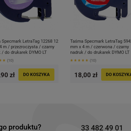
 Specmark LetraTag 12268 12
Taśma Specmark LetraTag 594
 m / przezroczysta / czarny
mm x 4 m / czerwona / czarny
k / do drukarek DYMO LT
nadruk / do drukarek DYMO LT
10
10
,90 zł
18,00 zł
DO KOSZYKA
DO KOSZYK
go produktu?
33 482 49 01