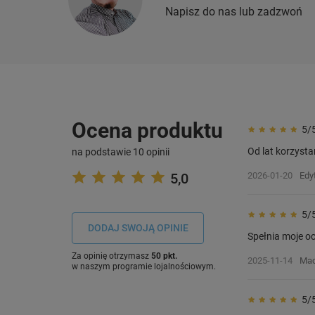
Napisz do nas lub zadzwoń
Ocena produktu
5/
Od lat korzysta
na podstawie 10 opinii
5,0
2026-01-20
Edy
5/
DODAJ SWOJĄ OPINIE
Spełnia moje o
Za opinię otrzymasz
50 pkt.
2025-11-14
Mac
w naszym programie lojalnościowym.
5/