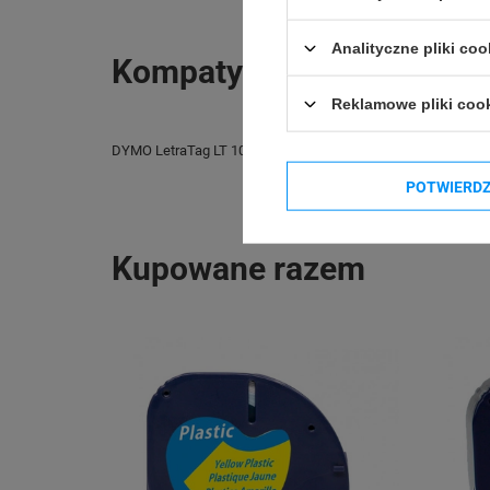
e-mail: gspr@ptm
Analityczne pliki coo
Kompatybilne urządzenia
Reklamowe pliki coo
DYMO LetraTag LT 100H
Phomemo P12 PRO
POTWIERD
Kupowane razem