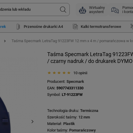
Wirtualny
Pomo
asystent
i kont
arek
Przenośne drukarki A4
Kalki termotransferowe
Taśma Specmark LetraTag 91223FW 12 mm x 4 m / pomarańczowa w kwia
Taśma Specmark LetraTag 91223FW
/ czarny nadruk / do drukarek DYMO
10 opinii
Producent
Specmark
EAN
5907743311330
Symbol
LT-91223FW
Technologia druku
Termiczna
Szerokość taśmy
12 mm
Materiał
Plastik
Kolor taśmy
Pomarańczowy