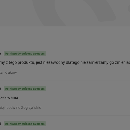
5
Opinia potwierdzona zakupem
my z tego produktu, jest niezawodny dlatego nie zamierzamy go zmieniać
ta, Kraków
5
Opinia potwierdzona zakupem
czekiwania
iej, Ludwino Zegrzyńskie
5
Opinia potwierdzona zakupem