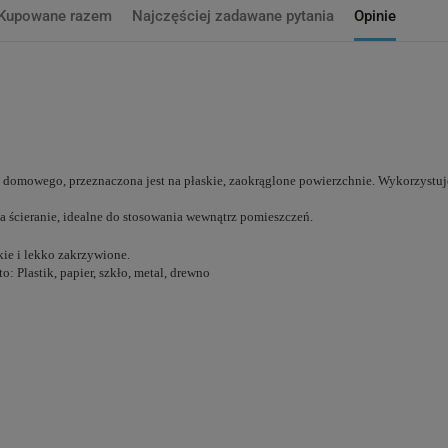
Kupowane razem
Najczęściej zadawane pytania
Opinie
domowego, przeznaczona jest na płaskie, zaokrąglone powierzchnie. Wykorzystuje
na ścieranie, idealne do stosowania wewnątrz pomieszczeń.
skie i lekko zakrzywione.
: Plastik, papier, szkło, metal, drewno