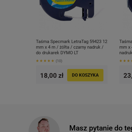
Taśma Specmark LetraTag 59423 12
Taśma
mm x 4 m / żółta / czarny nadruk /
mm x 4
do drukarek DYMO LT
nadru
10
18,00 zł
23
DO KOSZYKA
Masz pytanie do te