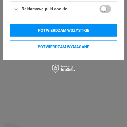
Kupowane razem
e-mail: gspr@ptmb.pl
Reklamowe pliki cookie
POTWIERDZAM WSZYSTKIE
POTWIERDZAM WYMAGANE