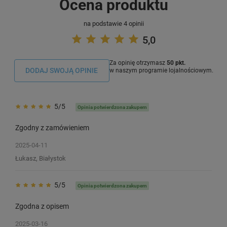
Ocena produktu
na podstawie 4 opinii
5,0
Za opinię otrzymasz
50 pkt.
DODAJ SWOJĄ OPINIE
w naszym programie lojalnościowym.
5/5
Opinia potwierdzona zakupem
Zgodny z zamówieniem
2025-04-11
Łukasz, Białystok
5/5
Opinia potwierdzona zakupem
Zgodna z opisem
Taśma Specmark PT-6X/XR-6X 6 mm
Taśma Specmark PT-
x 8 m / przezroczysta / czarny nadruk
2025-03-16
8 m / do drukarek Cas