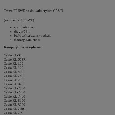
Taśma PT-6WE do drukarki etykiet CASIO
(zamiennik XR-6WE)
szerokość 6mm
długość 8m
biała taśma/czarny nadruk
Rodzaj: zamiennik
Kompatybilne urządzenia:
Casio KL-60
Casio KL-60SR
Casio KL-100
Casio KL-120
Casio KL-430
Casio KL-750
Casio KL-780
Casio KL-820
Casio KL-7000
Casio KL-7200
Casio KL-7400
Casio KL-8100
Casio KL-8200
Casio KL-C500
Casio KL-G2