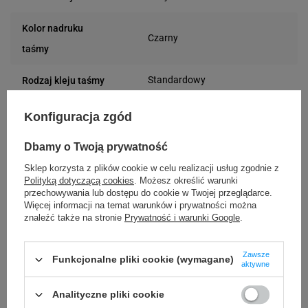
Kolor nadruku
Czarny
taśmy
Standardowy
Rodzaj kleju taśmy
8 m
Długość taśmy
Konfiguracja zgód
Standard
Rodzaj taśmy
Dbamy o Twoją prywatność
Sklep korzysta z plików cookie w celu realizacji usług zgodnie z
24 miesiące
Gwarancja
Polityką dotyczącą cookies
. Możesz określić warunki
przechowywania lub dostępu do cookie w Twojej przeglądarce.
Więcej informacji na temat warunków i prywatności można
Podmiot
Specmark
znaleźć także na stronie
Prywatność i warunki Google
.
Bielska 210
odpowiedzialny
43-400 Cieszyn (Polska)
telefon: 730811399
Zawsze
Osoby
Funkcjonalne pliki cookie (wymagane)
Specmark
aktywne
e-mail: gspr@ptmb.pl
Bielska 210
odpowiedzialne
43-400 Cieszyn (Polska)
Analityczne pliki cookie
telefon: 730811399