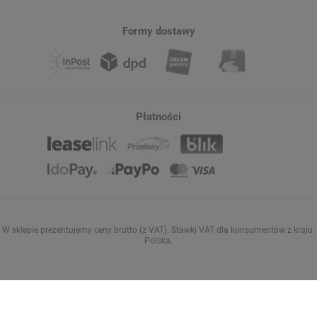
Formy dostawy
Płatności
W sklepie prezentujemy ceny brutto (z VAT).
Stawki VAT dla konsumentów z kraju:
Polska
.