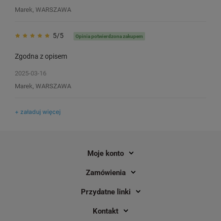
/ do drukarek Casio
Marek, WARSZAWA
4
4
5/5
Opinia potwierdzona zakupem
23,00 zł
24,00 zł
DO KOSZYKA
Zgodna z opisem
2025-03-16
Marek, WARSZAWA
+ załaduj więcej
Moje konto
Zamówienia
Przydatne linki
Kontakt