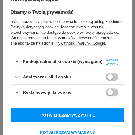
43-400 Cieszyn (Polska)
telefon: 730811399
Dbamy o Twoją prywatność
e-mail: gspr@ptmb.pl
Sklep korzysta z plików cookie w celu realizacji usług zgodnie z
Kompatybilne urządzenia
Polityką dotyczącą cookies
. Możesz określić warunki
przechowywania lub dostępu do cookie w Twojej przeglądarce.
Więcej informacji na temat warunków i prywatności można
znaleźć także na stronie
Prywatność i warunki Google
.
DYMO Junior
DYMO OMEGA
Zawsze
Funkcjonalne pliki cookie (wymagane)
Kupowane razem
aktywne
Analityczne pliki cookie
Reklamowe pliki cookie
POTWIERDZAM WSZYSTKIE
POTWIERDZAM WYMAGANE