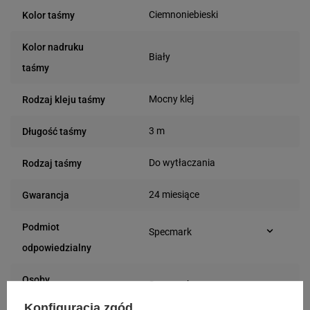
Ciemnoniebieski
Kolor taśmy
Kolor nadruku
Biały
taśmy
Mocny klej
Rodzaj kleju taśmy
3 m
Długość taśmy
Do wytłaczania
Rodzaj taśmy
24 miesiące
Gwarancja
Podmiot
Specmark
Bielska 210
odpowiedzialny
43-400 Cieszyn (Polska)
telefon: 730811399
Osoby
Specmark
e-mail: gspr@ptmb.pl
Bielska 210
odpowiedzialne
Konfiguracja zgód