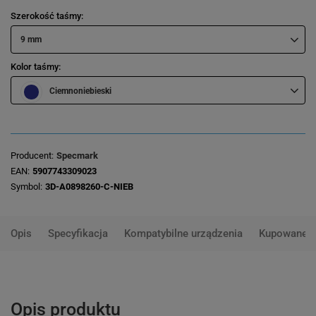
Szerokość taśmy
9 mm
Kolor taśmy
Ciemnoniebieski
Producent
Specmark
EAN
5907743309023
Symbol
3D-A0898260-C-NIEB
Opis
Specyfikacja
Kompatybilne urządzenia
Kupowane 
Opis produktu