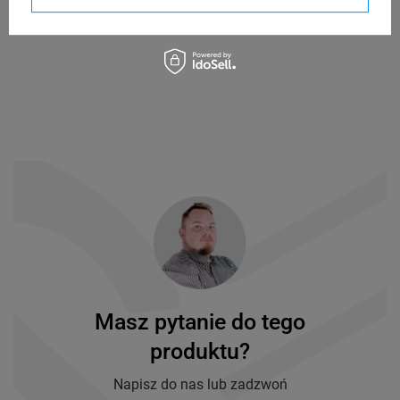
Masz pytanie do tego
produktu?
Napisz do nas lub zadzwoń