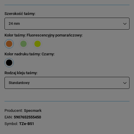
Szerokość taśmy
24 mm
Kolor taśmy
: Fluorescencyjny pomarańczowy
Kolor nadruku taśmy
: Czarny
Rodzaj kleju taśmy
Standardowy
Producent
Specmark
EAN
5907652555450
Symbol
TZe-B51