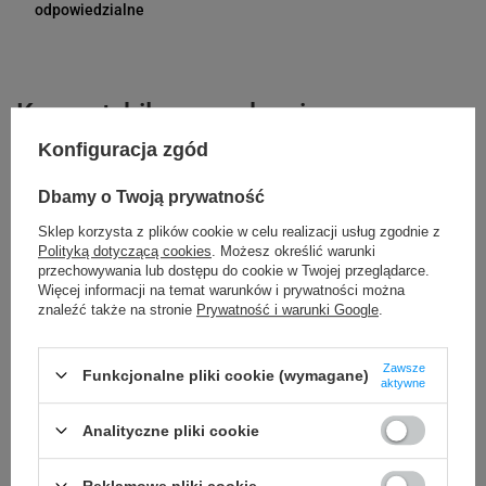
Bielska 210
odpowiedzialne
43-400 Cieszyn (Polska)
telefon: 730811399
e-mail: gspr@ptmb.pl
Kompatybilne urządzenia
Konfiguracja zgód
Brother P-touch PTD610BT
Brother P-touch PT-P950NW
Dbamy o Twoją prywatność
Brother P-touch PT-P910BT Cube Pro
Brother P-touch PT-P900Wc
Sklep korzysta z plików cookie w celu realizacji usług zgodnie z
Polityką dotyczącą cookies
. Możesz określić warunki
Brother P-touch PT-P750TDI
Brother P-touch PT-P710BT Cube
przechowywania lub dostępu do cookie w Twojej przeglądarce.
Brother P-touch PT-P700
Brother P-touch PT-H500
Więcej informacji na temat warunków i prywatności można
znaleźć także na stronie
Prywatność i warunki Google
.
Brother P-touch PT-E550WVP
Brother P-touch PT-E550WSP
Brother P-touch PT-E550WNIVP
Brother P-touch PT-E550
Zawsze
Funkcjonalne pliki cookie (wymagane)
aktywne
Brother P-touch PT-D800W
Brother P-touch PT-D600VP
Brother P-touch PT-P750W
Analityczne pliki cookie
Reklamowe pliki cookie