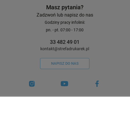
Masz pytania?
Zadzwoń lub napisz do nas
Godziny pracy infolinii:
pn. - pt. 07:00 - 17:00
33 482 49 01
kontakt@strefadrukarek.pl
NAPISZ DO NAS
Certyfikaty i wyróżnienia