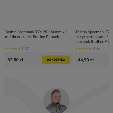
Taśma Specmark TZe-251 24 mm x 8
Taśma Specmark TZe-
m / do drukarek Brother P-touch
m / przezroczysta / bi
drukarek Brother P-to
116
116
33,50 zł
44,90 zł
DO KOSZYKA