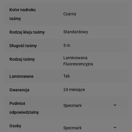
Kolor nadruku
Czarny
taśmy
Standardowy
Rodzaj kleju taśmy
5 m
Długość taśmy
Laminowana
Rodzaj taśmy
Fluorescencyjna
Tak
Laminowane
24 miesiące
Gwarancja
Podmiot
Specmark
Bielska 210
odpowiedzialny
43-400 Cieszyn (Polska)
telefon: 730811399
Osoby
Specmark
e-mail: gspr@ptmb.pl