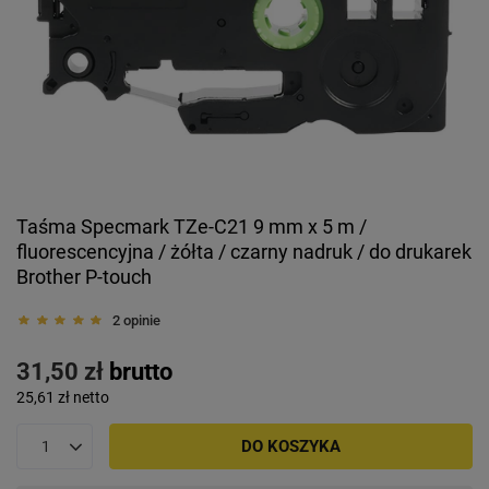
Taśma Specmark TZe-C21 9 mm x 5 m /
fluorescencyjna / żółta / czarny nadruk / do drukarek
Brother P-touch
2 opinie
31,50 zł
brutto
25,61 zł
netto
DO KOSZYKA