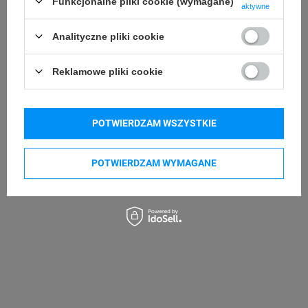
Funkcjonalne pliki cookie (wymagane)
aktywne
Brother P-touch PT-D600VP
Brother P-touch PT-D460BTVP
Brother P-touch PT-D450VP
Brother P-touch PT-D410VP
Analityczne pliki cookie
Pokaż więcej
Reklamowe pliki cookie
Kupowane razem
POTWIERDZAM WSZYSTKIE
POTWIERDZAM WYMAGANE