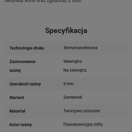
certyfikat Rohs oraz zgodność z SGS.
Specyfikacja
Termotransferowa
Technologia druku
Wewnątrz
Zastosowanie
Na zewnątrz
taśmy
9 mm
Szerokość taśmy
Zamiennik
Wariant
Tworzywo sztuczne
Materiał
Fluorescencyjny żółty
Kolor taśmy