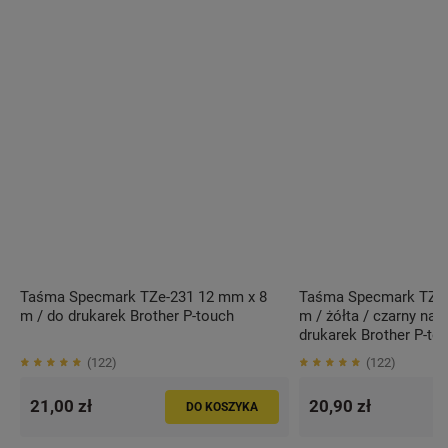
Taśma Specmark TZe-231 12 mm x 8
Taśma Specmark TZe-
m / do drukarek Brother P-touch
m / żółta / czarny nad
drukarek Brother P-to
122
122
21,00 zł
20,90 zł
DO KOSZYKA