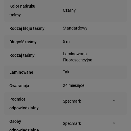
Kolor nadruku
Czarny
taśmy
Standardowy
Rodzaj kleju taśmy
5 m
Długość taśmy
Laminowana
Rodzaj taśmy
Fluorescencyjna
Tak
Laminowane
24 miesiące
Gwarancja
Podmiot
Specmark
Bielska 210
odpowiedzialny
43-400 Cieszyn (Polska)
telefon: 730811399
Osoby
Specmark
e-mail: gspr@ptmb.pl
Bielska 210
odpowiedzialne