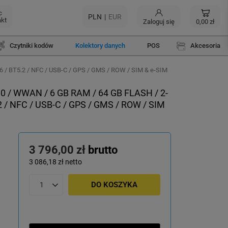
c
PLN
EUR
akt
Zaloguj się
0,00 zł
Czytniki kodów
Kolektory danych
POS
Akcesoria
6 / BT5.2 / NFC / USB-C / GPS / GMS / ROW / SIM & e-SIM
0 / WWAN / 6 GB RAM / 64 GB FLASH / 2-
.2 / NFC / USB-C / GPS / GMS / ROW / SIM
3 796,00 zł
brutto
3 086,18 zł
netto
DO KOSZYKA