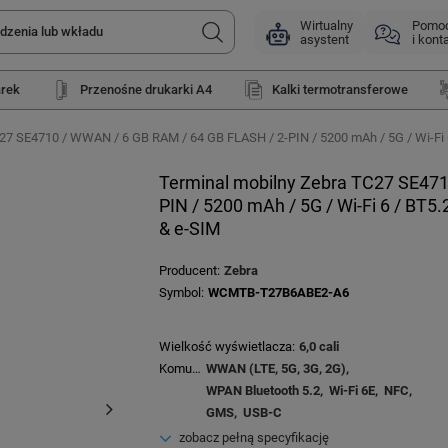
Wirtualny
Pomo
asystent
i kont
arek
Przenośne drukarki A4
Kalki termotransferowe
27 SE4710 / WWAN / 6 GB RAM / 64 GB FLASH / 2-PIN / 5200 mAh / 5G / Wi-Fi 
Terminal mobilny Zebra TC27 SE471
PIN / 5200 mAh / 5G / Wi-Fi 6 / BT5
& e-SIM
Producent
Zebra
Symbol
WCMTB-T27B6ABE2-A6
Wielkość wyświetlacza
6,0 cali
Komunikacja
WWAN (LTE, 5G, 3G, 2G)
WPAN Bluetooth 5.2
Wi-Fi 6E
NFC
GMS
USB-C
zobacz pełną specyfikację