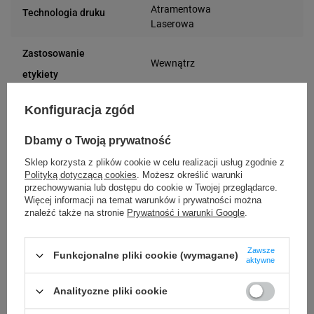
Atramentowa
Technologia druku
Laserowa
Zastosowanie
Wewnątrz
etykiety
Oryginał
Wariant
Konfiguracja zgód
Prostokątny
Kształt etykiety
Dbamy o Twoją prywatność
Sklep korzysta z plików cookie w celu realizacji usług zgodnie z
Papier
Materiał
Polityką dotyczącą cookies
. Możesz określić warunki
przechowywania lub dostępu do cookie w Twojej przeglądarce.
Więcej informacji na temat warunków i prywatności można
Nie dotyczy
Średnica gilzy
znaleźć także na stronie
Prywatność i warunki Google
.
Biały
Kolor etykiety
Zawsze
Funkcjonalne pliki cookie (wymagane)
aktywne
Na arkuszu
Rodzaj etykiety
Inkjet
Analityczne pliki cookie
105 mm
Szerokość etykiety