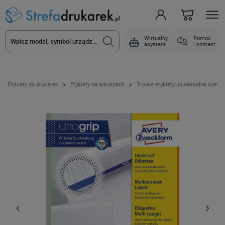
Wirtualny
Pomoc
asystent
i kontakt
Etykiety do drukarek
Etykiety na arkuszach
Trwałe etykiety uniwersalne Avery