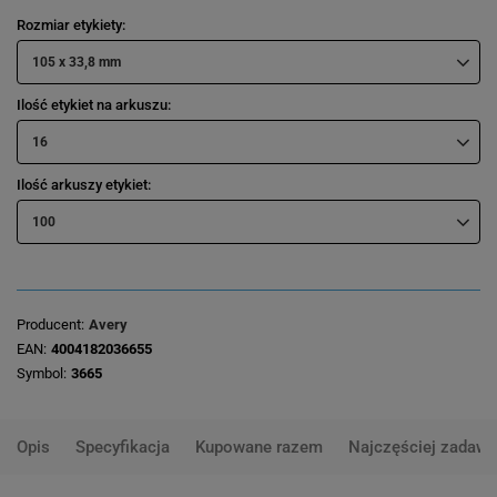
Rozmiar etykiety
105 x 33,8 mm
Ilość etykiet na arkuszu
16
Ilość arkuszy etykiet
100
Producent
Avery
EAN
4004182036655
Symbol
3665
Opis
Specyfikacja
Kupowane razem
Najczęściej zadawa