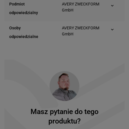
Podmiot
AVERY ZWECKFORM
GmbH
odpowiedzialny
Miesbacher Str. 5
D-83626 Oberlaindern
Osoby
AVERY ZWECKFORM
(Niemcy)
GmbH
odpowiedzialne
Miesbacher Str. 5
D-83626 Oberlaindern
(Niemcy)
Masz pytanie do tego
produktu?